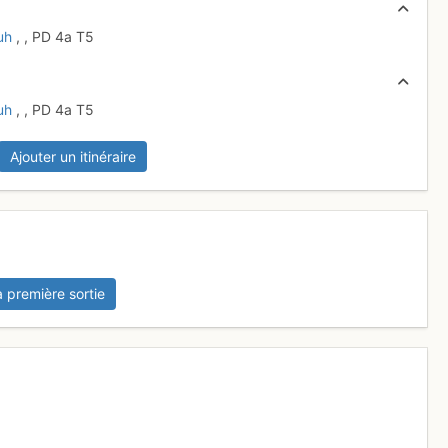
uh
,
,
PD
4a
T5
uh
,
,
PD
4a
T5
Ajouter un itinéraire
a première sortie