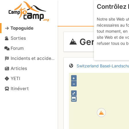
Contrôlez 
Notre site Web ut
nécessaires au f
Topoguide
tout moment, en 
site Web et de v
Sorties
Gerstelfluh
refuser tous ou b
Forum
Incidents et accidents
Switzerland
Basel-Landscha
Articles
+
YETI
–
Itinévert
⤢