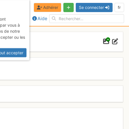
Adhérer
Se connecter
fr
Aide
sont
 par vous à
es de notre
ccepter ou les
out accepter