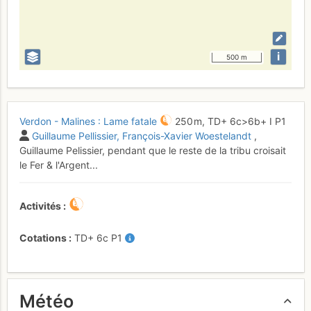
i
500 m
Verdon - Malines : Lame fatale
250 m,
TD+
6c
>6b+
I
P1
Guillaume Pellissier
François-Xavier Woestelandt
,
Guillaume Pelissier, pendant que le reste de la tribu croisait
le Fer & l'Argent...
Activités
Cotations
TD+
6c
P1
Météo