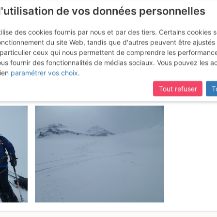
l'utilisation de vos données personnelles
ilise des cookies fournis par nous et par des tiers. Certains cookies 
onctionnement du site Web, tandis que d'autres peuvent être ajustés
particulier ceux qui nous permettent de comprendre les performanc
ous fournir des fonctionnalités de médias sociaux. Vous pouvez les a
la : Par les Vignettes
Samedi 6 mai 201
ien
paramétrer vos choix
.
Tout refuser
T