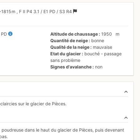
+1815 m
,
F
II
P4
3.1
/
E1
PD
/ S3
R4
/
PD
Altitude de chaussage
1950
m
Quantité de neige
bonne
Qualité de la neige
mauvaise
Etat du glacier
bouché - passage
sans problème
Signes d'avalanche
non
laircies sur le glacier de Pièces.
z poudreuse dans le haut du glacier de Pièces, puis devenant
bas.