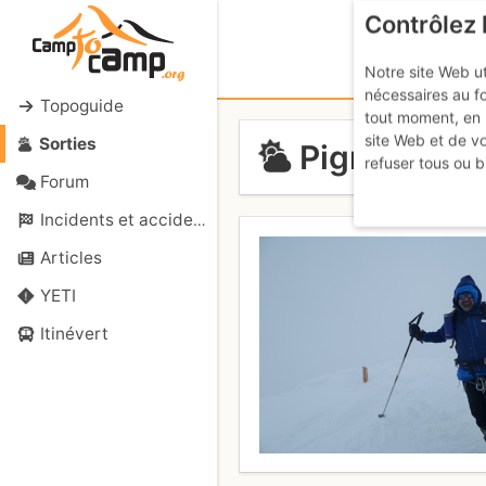
Contrôlez 
Notre site Web ut
nécessaires au f
Topoguide
tout moment, en 
site Web et de v
Sorties
Pigne d'Arol
refuser tous ou b
Forum
Incidents et accidents
Articles
YETI
Itinévert