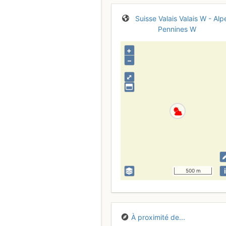
Suisse
Valais
Valais W - Alp
Pennines W
+
–
⤢
i
500 m
À proximité de...