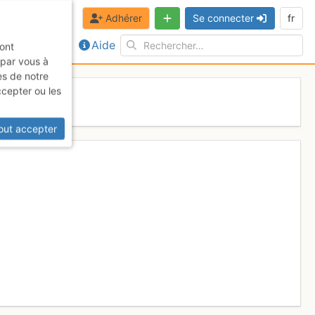
Adhérer
Se connecter
fr
Aide
sont
 par vous à
es de notre
ccepter ou les
7
out accepter