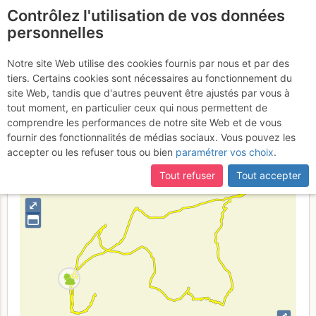
Contrôlez l'utilisation de vos données
fr
personnelles
Pigne d'Arolla : Par les
Notre site Web utilise des cookies fournis par nous et par des
tiers. Certains cookies sont nécessaires au fonctionnement du
Vignettes
7 - 8 avr. 2017
site Web, tandis que d'autres peuvent être ajustés par vous à
tout moment, en particulier ceux qui nous permettent de
comprendre les performances de notre site Web et de vous
fournir des fonctionnalités de médias sociaux. Vous pouvez les
Switzerland
Valais
Valais W - Pennine Alps W
accepter ou les refuser tous ou bien
paramétrer vos choix
.
+
Tout refuser
Tout accepter
–
⤢