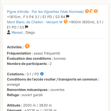
Pigne d'Arolla : Par les Vignettes (Voie Normale)
+1815 m
,
F
II
P4
3.1
/
E1
PD
/ S3
R4
Mont Blanc de Cheilon : Versant W
+900 m
(600 m),
3.1
/
E1
PD
/ S3
Wessel
, Diego
Activités
Fréquentation
assez fréquenté
Évaluation des conditions
bonnes
Nombre de participants
2
Cotations
3.1
/
PD
Conditions de l'accès routier / transports en commun
enneigé
Remontées mécaniques
ouvertes
Refuge
ouvert gardé
Altitude
2000 m
/
3830 m
Dénivelé
+3026 m
/
-3026 m