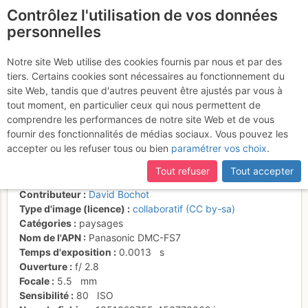
Contrôlez l'utilisation de vos données
fr
personnelles
Vue sur les dents
Notre site Web utilise des cookies fournis par nous et par des
tiers. Certains cookies sont nécessaires au fonctionnement du
depuis le pied de pointe
site Web, tandis que d'autres peuvent être ajustés par vous à
Sud
tout moment, en particulier ceux qui nous permettent de
comprendre les performances de notre site Web et de vous
fournir des fonctionnalités de médias sociaux. Vous pouvez les
accepter ou les refuser tous ou bien
paramétrer vos choix
.
Activités
Tout refuser
Tout accepter
Date/heure
25 oct. 2012 13:53
Contributeur
David Bochot
Type d'image (licence)
collaboratif (CC by-sa)
Catégories
paysages
Nom de l'APN
Panasonic DMC-FS7
Temps d'exposition
0.0013
s
Ouverture
f/
2.8
Focale
5.5
mm
Sensibilité
80
ISO