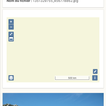
Nom du fichier
1351329755_456778862.jpg
+
–
⤢
i
500 km