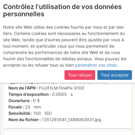
Contrôlez l'utilisation de vos données
fr
personnelles
Vue vers le sud depuis
Notre site Web utilise des cookies fournis par nous et par des
tiers. Certains cookies sont nécessaires au fonctionnement du
la brêche
site Web, tandis que d'autres peuvent être ajustés par vous à
tout moment, en particulier ceux qui nous permettent de
comprendre les performances de notre site Web et de vous
fournir des fonctionnalités de médias sociaux. Vous pouvez les
Activités
accepter ou les refuser tous ou bien
paramétrer vos choix
.
Date/heure
24 oct. 2012 13:39
Tout refuser
Tout accepter
Contributeur
campdedrôles
Type d'image (licence)
individuel (CC by-nc-nd)
Nom de l'APN
FUJIFILM FinePix X100
Temps d'exposition
0.0005
s
Ouverture
f/
8
Focale
23
mm
Sensibilité
100
ISO
Nom du fichier
1351293541_1488063931.jpg