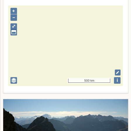
+
–
⤢
i
500 km