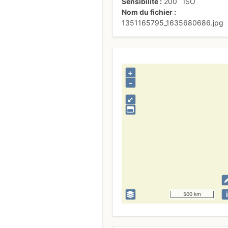
Sensibilité
200
ISO
Nom du fichier
1351165795_1635680686.jpg
+
–
⤢
i
500 km