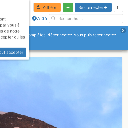
Adhérer
Se connecter
fr
Aide
sont
 par vous à
es de notre
anquantes ou incomplètes, déconnectez-vous puis reconnectez-
ccepter ou les
out accepter