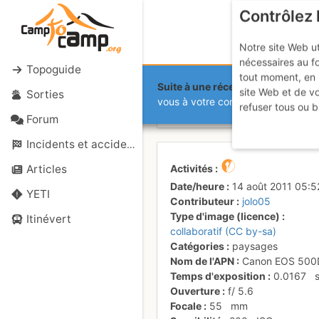
Contrôlez 
Notre site Web ut
nécessaires au f
Topoguide
tout moment, en 
Suite à une récente et importante 
site Web et de v
Sorties
Le sommet 
vous à votre compte sur le site.
refuser tous ou b
Forum
Incidents et accidents
Activités
Articles
Date/heure
14 août 2011 05:5
YETI
Contributeur
jolo05
Type d'image (licence)
Itinévert
collaboratif (CC by-sa)
Catégories
paysages
Nom de l'APN
Canon EOS 500
Temps d'exposition
0.0167
Ouverture
f/
5.6
Focale
55
mm