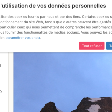
l'utilisation de vos données personnelles
ilise des cookies fournis par nous et par des tiers. Certains cookies 
onctionnement du site Web, tandis que d'autres peuvent être ajustés
particulier ceux qui nous permettent de comprendre les performanc
mise à jour du site,
si certaines pages ne sont plus accessibles, m
ous fournir des fonctionnalités de médias sociaux. Vous pouvez les a
est en vue
ien
paramétrer vos choix
.
Tout refuser
T
2
D
s