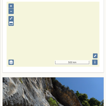
+
–
⤢
i
500 km