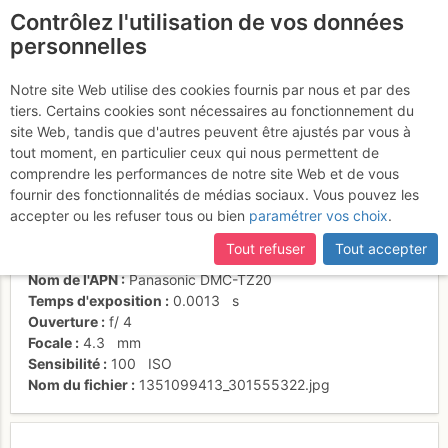
Contrôlez l'utilisation de vos données
fr
personnelles
Suite à une récente et importante mise à jour du site,
si
Vue sur L2
certaines pages ne sont plus accessibles, manquantes ou
Notre site Web utilise des cookies fournis par nous et par des
incomplètes, déconnectez-vous puis reconnectez-vous à votre
tiers. Certains cookies sont nécessaires au fonctionnement du
compte sur le site.
site Web, tandis que d'autres peuvent être ajustés par vous à
tout moment, en particulier ceux qui nous permettent de
Activités
comprendre les performances de notre site Web et de vous
fournir des fonctionnalités de médias sociaux. Vous pouvez les
Date/heure
13 juil. 2012 10:34
accepter ou les refuser tous ou bien
paramétrer vos choix
.
Contributeur
Thomas C
Type d'image (licence)
individuel (CC by-nc-nd)
Tout refuser
Tout accepter
Catégories
détail
Nom de l'APN
Panasonic DMC-TZ20
Temps d'exposition
0.0013
s
Ouverture
f/
4
Focale
4.3
mm
Sensibilité
100
ISO
Nom du fichier
1351099413_301555322.jpg