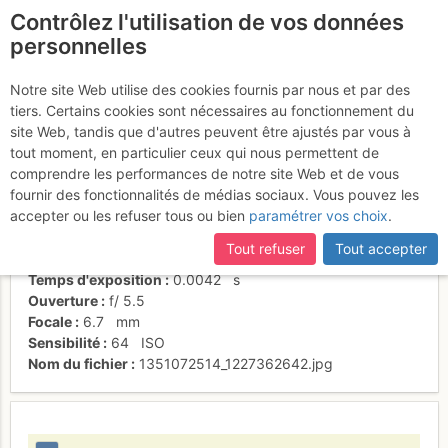
Contrôlez l'utilisation de vos données
fr
personnelles
C'est là qu'on grimpe !
Notre site Web utilise des cookies fournis par nous et par des
tiers. Certains cookies sont nécessaires au fonctionnement du
site Web, tandis que d'autres peuvent être ajustés par vous à
tout moment, en particulier ceux qui nous permettent de
Activités
comprendre les performances de notre site Web et de vous
fournir des fonctionnalités de médias sociaux. Vous pouvez les
Date/heure
23 oct. 2012 10:50
accepter ou les refuser tous ou bien
paramétrer vos choix
.
Contributeur
Souri7
Type d'image (licence)
individuel (CC by-nc-nd)
Tout refuser
Tout accepter
Nom de l'APN
NIKON COOLPIX L19
Temps d'exposition
0.0042
s
Ouverture
f/
5.5
Focale
6.7
mm
Sensibilité
64
ISO
Nom du fichier
1351072514_1227362642.jpg