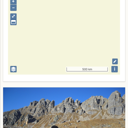
+
–
⤢
i
500 km