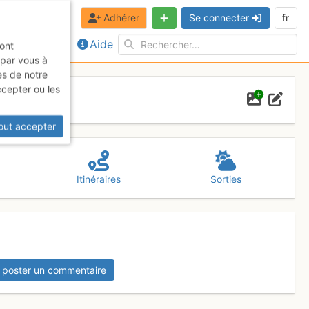
Adhérer
Se connecter
fr
Aide
sont
 par vous à
es de notre
ccepter ou les
out accepter
Itinéraires
Sorties
 poster un commentaire