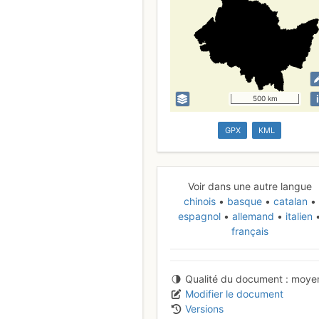
i
500 km
GPX
KML
Voir dans une autre langue
chinois
basque
catalan
espagnol
allemand
italien
français
Qualité du document
moye
Modifier le document
Versions