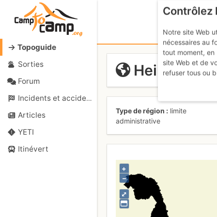
Contrôlez 
Notre site Web ut
nécessaires au f
Topoguide
tout moment, en 
site Web et de v
Sorties
Heilongjian
refuser tous ou b
Forum
Incidents et accidents
Type de région
limite
Articles
administrative
YETI
Itinévert
+
–
⤢