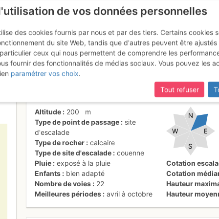
l'utilisation de vos données personnelles
ilise des cookies fournis par nous et par des tiers. Certains cookies 
onctionnement du site Web, tandis que d'autres peuvent être ajustés
particulier ceux qui nous permettent de comprendre les performanc
ous fournir des fonctionnalités de médias sociaux. Vous pouvez les a
mblagnieu
ien
paramétrer vos choix
.
Tout refuser
T
Altitude
200
m
N
Type de point de passage
site
W
E
d'escalade
Type de rocher
calcaire
S
Type de site d'escalade
couenne
Pluie
exposé à la pluie
Cotation escal
Enfants
bien adapté
Cotation média
Nombre de voies
22
Hauteur maxim
Meilleures périodes
avril à octobre
Hauteur moyen