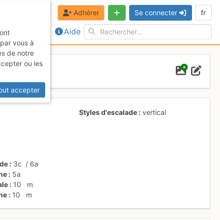
Adhérer
Se connecter
fr
Aide
sont
 par vous à
es de notre
ccepter ou les
out accepter
Styles d'escalade
vertical
ade
3c
/
6a
ne
5a
ale
10
m
ne
10
m