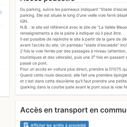
Du parking, suivre les panneaux indiquant "Stade d'escala
)
parking. Elle est située le long d'une veille voie ferré dés
IGN.
N.B. : le site est référencé avec le site de "La Vallée Ble
renseignements a de la peine à indiquer où il peut être.
Il est possible de rejoindre le site à partir de la gare de d
avant l'accès du site. Un panneau "stade d'escalade" incit
2 fois la voie ferrée par des passages à niveau (attention, 
e
touristiques et des vélorails), puis une 3
fois en passant s
passé ce pont.
Pour un accès en voiture plus direct, prendre la D1075 qu
Quand cette route descend, elle fait une première épingl
et c'est dans cette deuxième qu'il faut prendre une petit
(parking dans la courbe juste avant le pont sous la voie fe
0
Accès en transport en comm
Afficher les arrêts à proximité