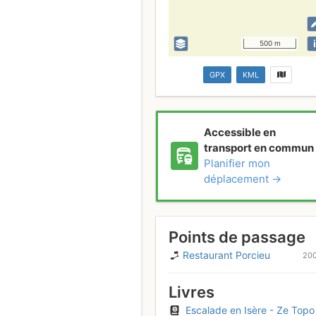
i
500 m
GPX
KML
Accessible en
transport en commun
Planifier mon
déplacement →
Points de passage
Restaurant Porcieu
20
Livres
Escalade en Isère - Ze Topo #1 - Vallées de Grenoble Chartreuse Nord Isèr