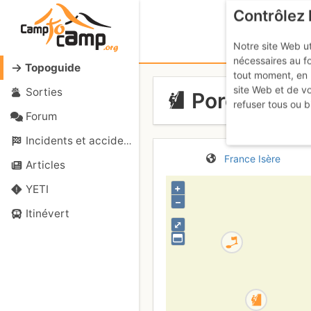
Contrôlez 
Notre site Web ut
nécessaires au f
Topoguide
tout moment, en 
site Web et de v
Sorties
Porcieu - A
refuser tous ou b
Forum
Incidents et accidents
France
Isère
Articles
+
YETI
–
Itinévert
⤢