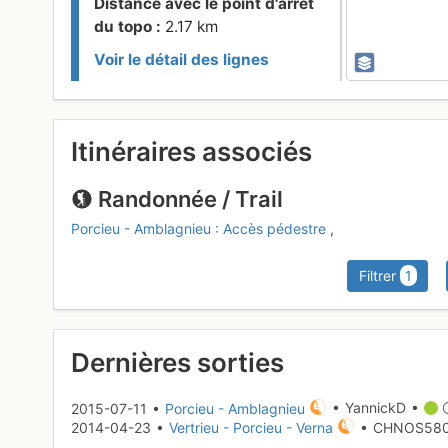
Distance avec le point d'arrêt
du topo :
2.17 km
Voir le détail des lignes
Arrêt :
Rond-Point Nord
Itinéraires associés
(Montalieu-Vercieu)
Distance avec le point d'arrêt
Randonnée / Trail
du topo :
2.84 km
Porcieu - Amblagnieu : Accès pédestre
,
Voir le détail des lignes
Filtrer
1
Arrêt :
Gare (Villebois)
Distance avec le point d'arrêt
du topo :
4.04 km
Dernières sorties
Voir le détail des lignes
2015-07-11 •
Porcieu - Amblagnieu
• YannickD •
2014-04-23 •
Vertrieu - Porcieu - Verna
• CHNOS58