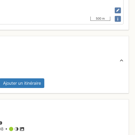
i
500 m
Ajouter un itinéraire
08 •