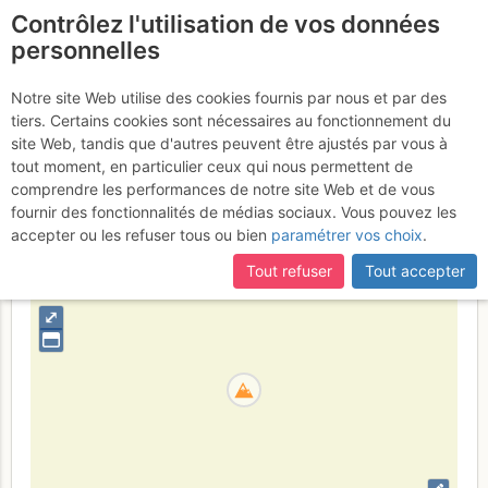
Contrôlez l'utilisation de vos données
fr
personnelles
Cima occidentale di
Notre site Web utilise des cookies fournis par nous et par des
tiers. Certains cookies sont nécessaires au fonctionnement du
Caronella
site Web, tandis que d'autres peuvent être ajustés par vous à
tout moment, en particulier ceux qui nous permettent de
comprendre les performances de notre site Web et de vous
fournir des fonctionnalités de médias sociaux. Vous pouvez les
Italia
Orobie
Provincia di Bergamo
accepter ou les refuser tous ou bien
paramétrer vos choix
.
+
Tout refuser
Tout accepter
–
⤢