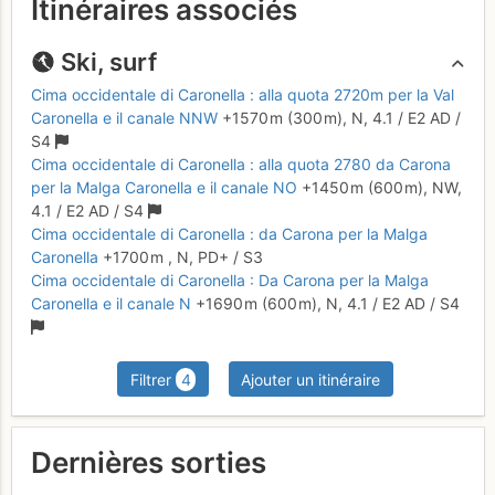
Itinéraires associés
Ski, surf
Cima occidentale di Caronella : alla quota 2720m per la Val
Caronella e il canale NNW
+1570 m
(300 m),
N,
4.1
/
E2
AD
/
S4
Cima occidentale di Caronella : alla quota 2780 da Carona
per la Malga Caronella e il canale NO
+1450 m
(600 m),
NW,
4.1
/
E2
AD
/ S4
Cima occidentale di Caronella : da Carona per la Malga
Caronella
+1700 m
,
N,
PD+
/ S3
Cima occidentale di Caronella : Da Carona per la Malga
Caronella e il canale N
+1690 m
(600 m),
N,
4.1
/
E2
AD
/ S4
Filtrer
4
Ajouter un itinéraire
Dernières sorties