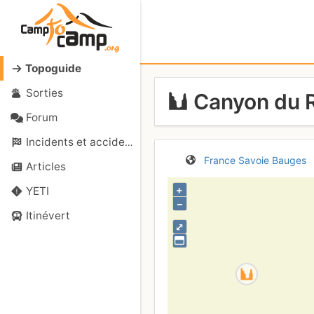
Topoguide
Sorties
Canyon du 
Forum
Incidents et accidents
France
Savoie
Bauges
Articles
+
YETI
–
Itinévert
⤢