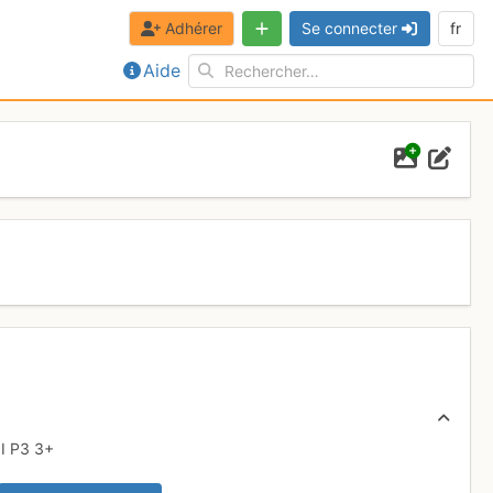
Adhérer
Se connecter
fr
Aide
II
P3
3+