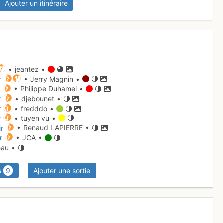
Ajouter un itinéraire
• jeantez •
r
• Jerry Magnin •
r
• Philippe Duhamel •
r
• djebounet •
r
• fredddo •
r
• tuyen vu •
ir
• Renaud LAPIERRE •
r
• JCA •
ceau •
s
9
Ajouter une sortie