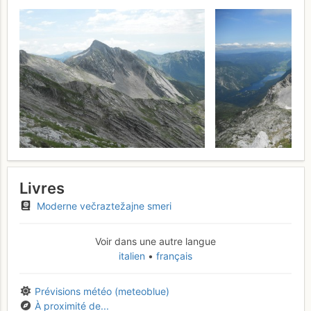
Livres
Moderne večraztežajne smeri
Voir dans une autre langue
italien
français
Prévisions météo (meteoblue)
À proximité de...