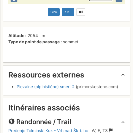
GPX
KML
Altitude
2054
m
Type de point de passage
sommet
Ressources externes
Plezalne (alpinistične) smeri
(primorskestene.com)
Itinéraires associés
Randonnée / Trail
Prečenje Tolminski Kuk - Vrh nad Škrbino
,
W, E,
T3