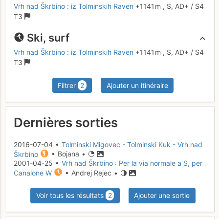
Vrh nad Škrbino : iz Tolminskih Raven
+1141 m
,
S,
AD+
/ S4
T3
Ski, surf
Vrh nad Škrbino : iz Tolminskih Raven
+1141 m
,
S,
AD+
/ S4
T3
Filtrer
2
Ajouter un itinéraire
Dernières sorties
2016-07-04 •
Tolminski Migovec - Tolminski Kuk - Vrh nad
Škrbino
• Bojana •
2001-04-25 •
Vrh nad Škrbino : Per la via normale a S, per
Canalone W
• Andrej Rejec •
Voir tous les résultats
2
Ajouter une sortie