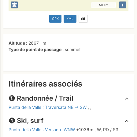
i
500 m
GPX
KML
Altitude
2667
m
Type de point de passage
sommet
Itinéraires associés
Randonnée / Trail
Punta della Valle : Traversata NE → SW
,
,
Ski, surf
Punta della Valle : Versante WNW
+1036 m
,
W,
PD
/ S3