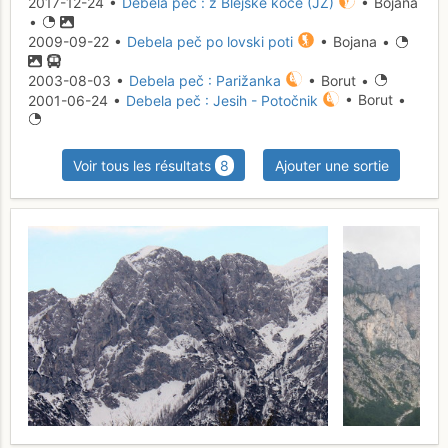
2017-12-24 •
Debela peč : z Blejske koče (JZ)
• Bojana
•
2009-09-22 •
Debela peč po lovski poti
• Bojana •
2003-08-03 •
Debela peč : Parižanka
• Borut •
2001-06-24 •
Debela peč : Jesih - Potočnik
• Borut •
Voir tous les résultats
8
Ajouter une sortie