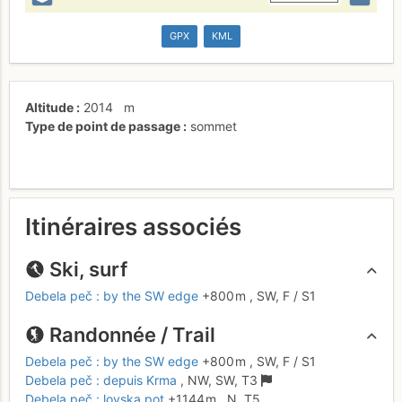
GPX
KML
Altitude
2014
m
Type de point de passage
sommet
Itinéraires associés
Ski, surf
Debela peč : by the SW edge
+800 m
,
SW,
F
/ S1
Randonnée / Trail
Debela peč : by the SW edge
+800 m
,
SW,
F
/ S1
Debela peč : depuis Krma
,
NW, SW,
T3
Debela peč : lovska pot
+1144 m
,
N,
T5