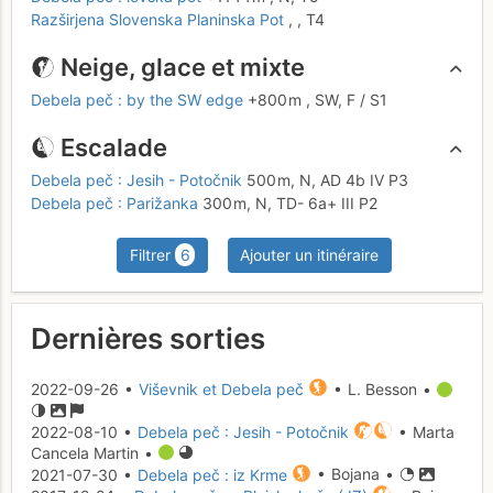
Razširjena Slovenska Planinska Pot
,
,
T4
Neige, glace et mixte
Debela peč : by the SW edge
+800 m
,
SW,
F
/ S1
Escalade
Debela peč : Jesih - Potočnik
500 m,
N,
AD
4b
IV
P3
Debela peč : Parižanka
300 m,
N,
TD-
6a+
III
P2
Filtrer
6
Ajouter un itinéraire
Dernières sorties
2022-09-26 •
Viševnik et Debela peč
• L. Besson •
2022-08-10 •
Debela peč : Jesih - Potočnik
• Marta
Cancela Martin •
2021-07-30 •
Debela peč : iz Krme
• Bojana •