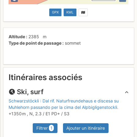
GPX
KML
Altitude
2385
m
Type de point de passage
sommet
Itinéraires associés
Ski, surf
Schwarzstöckli : Dal rif. Naturfreundehaus e discesa su
Muhlehorn passando per la cima del Alpbigligenstockli.
+1350 m
,
N,
2.3
/
E1
PD+
/ S3
Filtrer
1
Ajouter un itinéraire