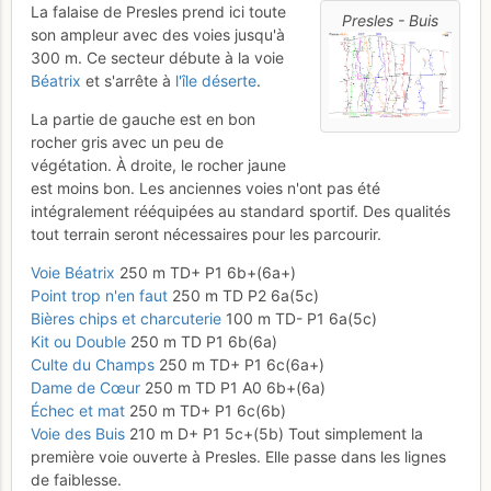
La falaise de Presles prend ici toute
Presles - Buis
son ampleur avec des voies jusqu'à
300 m. Ce secteur débute à la voie
Béatrix
et s'arrête à
l'île déserte
.
La partie de gauche est en bon
rocher gris avec un peu de
végétation. À droite, le rocher jaune
est moins bon. Les anciennes voies n'ont pas été
intégralement rééquipées au standard sportif. Des qualités
tout terrain seront nécessaires pour les parcourir.
Voie Béatrix
250 m TD+ P1 6b+(6a+)
Point trop n'en faut
250 m TD P2 6a(5c)
Bières chips et charcuterie
100 m TD- P1 6a(5c)
Kit ou Double
250 m TD P1 6b(6a)
Culte du Champs
250 m TD+ P1 6c(6a+)
Dame de Cœur
250 m TD P1 A0 6b+(6a)
Échec et mat
250 m TD+ P1 6c(6b)
Voie des Buis
210 m D+ P1 5c+(5b) Tout simplement la
première voie ouverte à Presles. Elle passe dans les lignes
de faiblesse.