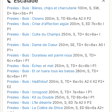
Escalade
Presles - Buis : Bières, chips et charcuterie
100 m,
S, SW,
D+
6a+
>5b+
P1
Presles - Buis : Clowns
200 m,
S,
TD
6b
>6a
A2
II
P2
Presles - Buis : Crise d'affection aigüe
200 m,
S,
ED
7b
>6c
I
P1
Presles - Buis : Culte du Champs
250 m,
S,
TD+
6c
>6a+
I
P1
Presles - Buis : Dame de Coeur
250 m,
SE,
TD+
6c
>6a+
A0
I
P1+
Presles - Buis : Durateau est parmi nous
200 m,
S,
TD+
6c+
>6a+
I
P1
Presles - Buis : Échec et mat
250 m,
S,
TD+
6c
>6b
I
P1
Presles - Buis : Et on tuera tous les babas
280 m,
S,
TD+
6c
>6a+
I
P1
Presles - Buis : Haâfnïouf
200 m,
S,
TD+
6a
>5c
A2
II
X2
P2+
E2
Presles - Buis : Iznogood
200 m,
S,
TD+
7a
>6a+
I
P1
Presles - Buis : Kit ou Double
250 m,
S,
TD
6b
>6a
I
P1
Presles - Buis : L'île déserte
200 m,
S,
ED
7a
A2
II
P3
Presles - Buis : La Colère de Shiva
200 m,
S,
ED
6b
>6a
A2+