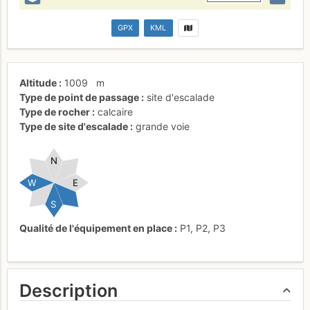
GPX
KML
Altitude
1009
m
Type de point de passage
site d'escalade
Type de rocher
calcaire
Type de site d'escalade
grande voie
N
W
E
S
Qualité de l'équipement en place
P1
,
P2
,
P3
Description