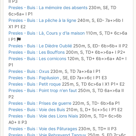
II
P3
Presles - Buis : La mémoire des absents
230 m,
SE,
TD
6c
>6a+
I
P1
Presles - Buis : La pêche à la ligne
240 m,
S,
ED-
7a+
>6b
I
X1
P1
E2
Presles - Buis : Là, Cours y d’la maison
110 m,
S,
TD+
6c
>6a
I
P1
Presles - Buis : Le Dièdre Oublié
250 m,
S,
ED-
6b
>6b+
II
P2
Presles - Buis : Les Bouffons
200 m,
S,
TD+
6b+
>6a+
I
P2+
Presles - Buis : Les cornicons
120 m,
S,
TD+
6b+
>6a+
A0+
I
P1
Presles - Buis : Oxus
230 m,
S,
TD
7a+
>6a
I
P1
Presles - Buis : Papilusion
,
SE,
ED
7a+
>6c
I
P1
E3
Presles - Buis : Petit roque
225 m,
S,
TD
6c
>6a
I
X1
P1+
E2
Presles - Buis : Point trop n'en faut
250 m,
S,
TD
6a+
>6a
II
P2
Presles - Buis : Prises de guerre
220 m,
S,
TD-
6b
>6a
P1
Presles - Buis : Voie des Buis
210 m,
S,
D+
5c+
>5c
I
P1
E2
Presles - Buis : Voie des Lions Niais
200 m,
S,
TD+
6c
>6b
A0+
II
P3
Presles - Buis : Voie des Pâturages
230 m,
S,
TD+
II
P3
Presles - Buis : Voie Rebreyend Tanguy
250 m,
S,
ED
7c
>6c