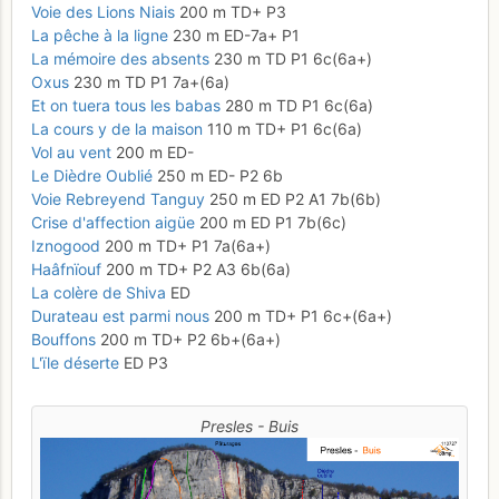
Voie des Lions Niais
200 m TD+ P3
La pêche à la ligne
230 m ED-7a+ P1
La mémoire des absents
230 m TD P1 6c(6a+)
Oxus
230 m TD P1 7a+(6a)
Et on tuera tous les babas
280 m TD P1 6c(6a)
La cours y de la maison
110 m TD+ P1 6c(6a)
Vol au vent
200 m ED-
Le Dièdre Oublié
250 m ED- P2 6b
Voie Rebreyend Tanguy
250 m ED P2 A1 7b(6b)
Crise d'affection aigüe
200 m ED P1 7b(6c)
Iznogood
200 m TD+ P1 7a(6a+)
Haâfnïouf
200 m TD+ P2 A3 6b(6a)
La colère de Shiva
ED
Durateau est parmi nous
200 m TD+ P1 6c+(6a+)
Bouffons
200 m TD+ P2 6b+(6a+)
L'ïle déserte
ED P3
Presles - Buis