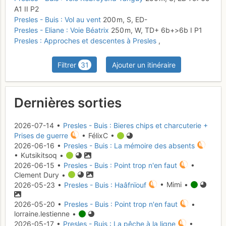
A1
II
P2
Presles - Buis : Vol au vent
200 m,
S,
ED-
Presles - Eliane : Voie Béatrix
250 m,
W,
TD+
6b+
>6b
I
P1
Presles : Approches et descentes à Presles
,
Filtrer
31
Ajouter un itinéraire
Dernières sorties
2026-07-14 •
Presles - Buis : Bieres chips et charcuterie +
Prises de guerre
• FélixC •
2026-06-16 •
Presles - Buis : La mémoire des absents
• Kutsikitsoq •
2026-06-15 •
Presles - Buis : Point trop n'en faut
•
Clement Dury •
2026-05-23 •
Presles - Buis : Haâfnïouf
• Mimi •
2026-05-20 •
Presles - Buis : Point trop n'en faut
•
lorraine.lestienne •
2026-05-17 •
Presles - Buis : La pêche à la ligne
•