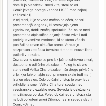
domišljijo plezalcev, smeri v tej steni so od
Comicijevega prvega vzpona l.1933 med najbolj
zaželeni cilji.
V tej steni, ki je seveda močno na očeh, so vsi
pomembnejši dogodki, ki sestavljajo njeno
zgodovino, dobili značaj spektakla. Žal so se med
pomembna alpinistična dejanja često vrivali tudi
podvigi dvomljive vrednosti, ki so steno včasih
ponižali na raven cirkuške arene. Vendar je
neizprosen zob časa tovrstne stranpoti neusmiljeno
potisnil v pozabo.
Čez severno steno se pno izključno zahtevne smeri,
dostopne le odličnim plezalcem. Poleg te slavne
stene nudi Velika Cina plezalcem še druge privlačne
cilje, kjer lahko najde sebi primerne skale tudi manj
izurjen plezalec. Celo običajni pristop je prav lepa,
priljubljena smer. Velika Cina torej spada med
vsestranske plezalske gore. Seveda je deležna kar
množičnega obiska. Poleg običajnega pristopa sta
najbolj obljudeni smeri Dibonov raz in seveda slavni
Comici-Dimai.