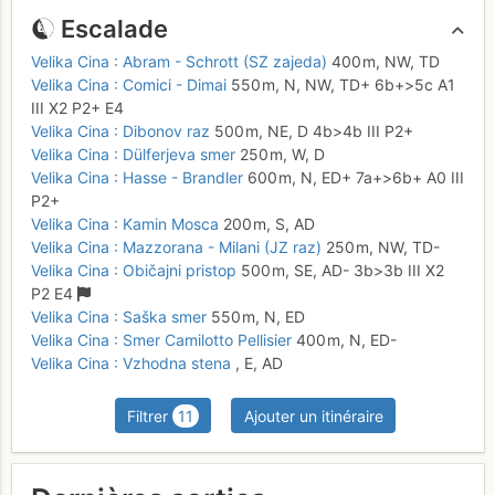
Escalade
Velika Cina : Abram - Schrott (SZ zajeda)
400 m,
NW,
TD
Velika Cina : Comici - Dimai
550 m,
N, NW,
TD+
6b+
>5c
A1
III
X2
P2+
E4
Velika Cina : Dibonov raz
500 m,
NE,
D
4b
>4b
III
P2+
Velika Cina : Dülferjeva smer
250 m,
W,
D
Velika Cina : Hasse - Brandler
600 m,
N,
ED+
7a+
>6b+
A0
III
P2+
Velika Cina : Kamin Mosca
200 m,
S,
AD
Velika Cina : Mazzorana - Milani (JZ raz)
250 m,
NW,
TD-
Velika Cina : Običajni pristop
500 m,
SE,
AD-
3b
>3b
III
X2
P2
E4
Velika Cina : Saška smer
550 m,
N,
ED
Velika Cina : Smer Camilotto Pellisier
400 m,
N,
ED-
Velika Cina : Vzhodna stena
,
E,
AD
Filtrer
11
Ajouter un itinéraire