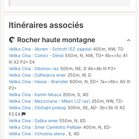
Itinéraires associés
Rocher haute montagne
Velika Cina : Abram - Schrott (SZ zajeda)
400 m,
NW,
TD
Velika Cina : Comici - Dimai
550 m,
N, NW,
TD+
6b+
>5c
A1
III
X2
P2+
E4
Velika Cina : Dibonov raz
500 m,
NE,
D
4b
>4b
III
P2+
Velika Cina : Dülferjeva smer
250 m,
W,
D
Velika Cina : Hasse - Brandler
600 m,
N,
ED+
7a+
>6b+
A0
III
P2+
Velika Cina : Kamin Mosca
200 m,
S,
AD
Velika Cina : Mazzorana - Milani (JZ raz)
250 m,
NW,
TD-
Velika Cina : Običajni pristop
500 m,
SE,
AD-
3b
>3b
III
X2
P2
E4
Velika Cina : Saška smer
550 m,
N,
ED
Velika Cina : Smer Camilotto Pellisier
400 m,
N,
ED-
Velika Cina : Vzhodna stena
,
E,
AD