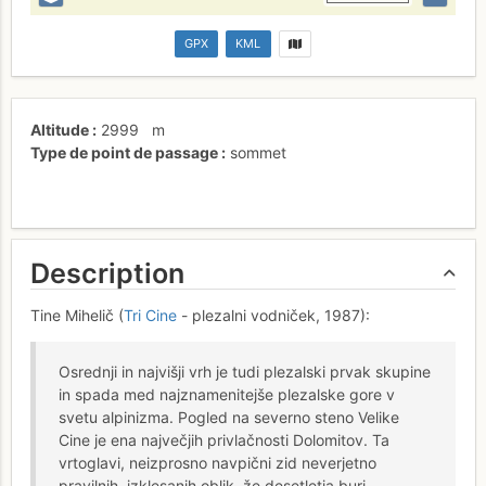
GPX
KML
Altitude
2999
m
Type de point de passage
sommet
Description
Tine Mihelič (
Tri Cine
- plezalni vodniček, 1987):
Osrednji in najvišji vrh je tudi plezalski prvak skupine
in spada med najznamenitejše plezalske gore v
svetu alpinizma. Pogled na severno steno Velike
Cine je ena največjih privlačnosti Dolomitov. Ta
vrtoglavi, neizprosno navpični zid neverjetno
pravilnih, izklesanih oblik, že desetletja buri