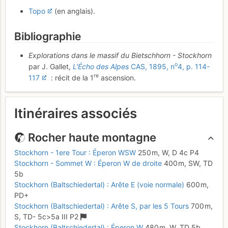
Topo
(en anglais).
Bibliographie
Explorations dans le massif du Bietschhorn - Stockhorn
o
par J. Gallet,
L'Écho des Alpes
CAS, 1895, n
4, p. 114-
re
117
: récit de la 1
ascension.
Itinéraires associés
Rocher haute montagne
Stockhorn - 1ere Tour : Éperon WSW
250 m,
W,
D
4c
P4
Stockhorn - Sommet W : Éperon W de droite
400 m,
SW,
TD
5b
Stockhorn (Baltschiedertal) : Arête E (voie normale)
600 m,
PD+
Stockhorn (Baltschiedertal) : Arête S, par les 5 Tours
700 m,
S,
TD-
5c
>5a
III
P2
Stockhorn (Baltschiedertal) : Éperon W
480 m,
W,
TD
5b