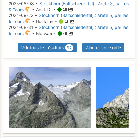
2025-08-08 •
Stockhorn (Baltschiedertal) : Arête S, par les
5 Tours
• AnaLTC •
2024-09-22 •
Stockhorn (Baltschiedertal) : Arête S, par les
5 Tours
• Rocksen •
2024-08-31 •
Stockhorn (Baltschiedertal) : Arête S, par les
5 Tours
• Merwan •
Voir tous les résultats
32
Ajouter une sortie