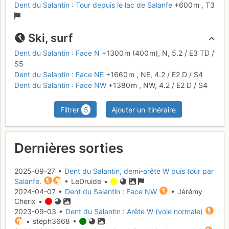
Dent du Salantin : Tour depuis le lac de Salanfe
+600 m
,
T3
Ski, surf
Dent du Salantin : Face N
+1300 m
(400 m),
N,
5.2
/
E3
TD
/
S5
Dent du Salantin : Face NE
+1660 m
,
NE,
4.2
/
E2
D
/ S4
Dent du Salantin : Face NW
+1380 m
,
NW,
4.2
/
E2
D
/ S4
Filtrer
5
Ajouter un itinéraire
Dernières sorties
2025-09-27 •
Dent du Salantin, demi-arête W puis tour par
Salanfe.
• LeDruide •
2024-04-07 •
Dent du Salantin : Face NW
• Jérémy
Cherix •
2023-09-03 •
Dent du Salantin : Arête W (voie normale)
• steph3668 •