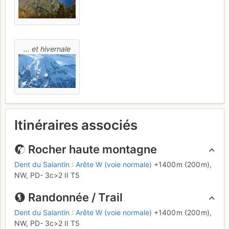
... et hivernale
Itinéraires associés
Rocher haute montagne
Dent du Salantin : Arête W (voie normale)
+1400 m
(200 m),
NW,
PD-
3c
>2
II
T5
Randonnée / Trail
Dent du Salantin : Arête W (voie normale)
+1400 m
(200 m),
NW,
PD-
3c
>2
II
T5