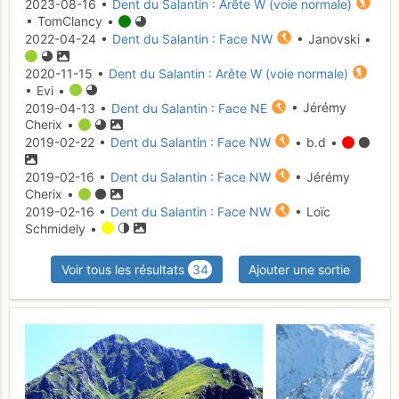
2023-08-16 •
Dent du Salantin : Arête W (voie normale)
• TomClancy •
2022-04-24 •
Dent du Salantin : Face NW
• Janovski •
2020-11-15 •
Dent du Salantin : Arête W (voie normale)
• Evi •
2019-04-13 •
Dent du Salantin : Face NE
• Jérémy
Cherix •
2019-02-22 •
Dent du Salantin : Face NW
• b.d •
2019-02-16 •
Dent du Salantin : Face NW
• Jérémy
Cherix •
2019-02-16 •
Dent du Salantin : Face NW
• Loïc
Schmidely •
Voir tous les résultats
34
Ajouter une sortie