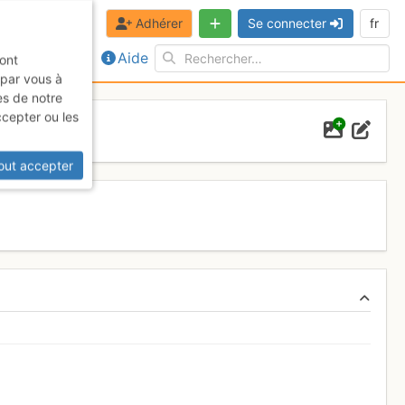
Adhérer
Se connecter
fr
Aide
sont
 par vous à
es de notre
ccepter ou les
out accepter