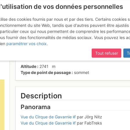
l'utilisation de vos données personnelles
ilise des cookies fournis par nous et par des tiers. Certains cookies 
onctionnement du site Web, tandis que d'autres peuvent être ajustés
particulier ceux qui nous permettent de comprendre les performanc
ous fournir des fonctionnalités de médias sociaux. Vous pouvez les a
radets
ien
paramétrer vos choix
.
Tout refuser
T
Altitude
2741
m
Type de point de passage
sommet
Description
Panorama
Vue du Cirque de Gavarnie
par Jörg Nitz
Vue du Cirque de Gavarnie
par FabTreks