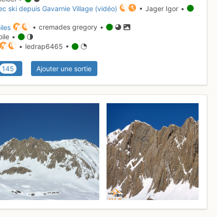
ec ski depuis Gavarnie Village (vidéo)
• Jager Igor •
iles
• cremades gregory •
oile •
• ledrap6465 •
145
Ajouter une sortie