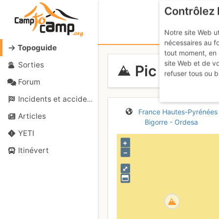
Contrôlez 
Notre site Web ut
nécessaires au f
Topoguide
tout moment, en 
site Web et de v
Sorties
Pic des Sar
refuser tous ou b
Forum
Incidents et accidents
France
Hautes-Pyrénées
Articles
Bigorre - Ordesa
YETI
+
Itinévert
–
⤢