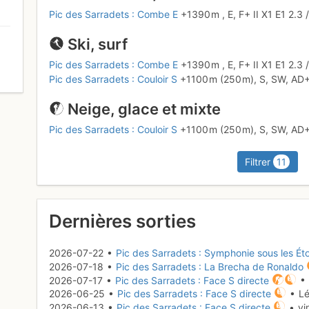
Pic des Sarradets : Combe E
+1390 m
,
E,
F+
II
X1
E1
2.3
Ski, surf
Pic des Sarradets : Combe E
+1390 m
,
E,
F+
II
X1
E1
2.3
0
Pic des Sarradets : Couloir S
+1100 m
(250 m),
S, SW,
AD
Neige, glace et mixte
Pic des Sarradets : Couloir S
+1100 m
(250 m),
S, SW,
AD
Filtrer
11
Dernières sorties
2026-07-22 •
Pic des Sarradets : Symphonie sous les Éto
2026-07-18 •
Pic des Sarradets : La Brecha de Ronaldo
2026-07-17 •
Pic des Sarradets : Face S directe
• 
2026-06-25 •
Pic des Sarradets : Face S directe
• Lé
2026-06-13 •
Pic des Sarradets : Face S directe
• vi