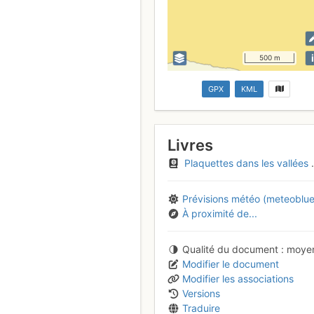
i
500 m
GPX
KML
Livres
Plaquettes dans les vallées des Gaves
Prévisions météo (meteoblue
À proximité de...
Qualité du document
moye
Modifier le document
Modifier les associations
Versions
Traduire