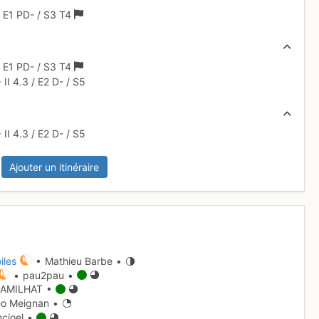
/
E1
PD-
/ S3
T4
/
E1
PD-
/ S3
T4
+
II
4.3
/
E2
D-
/ S5
+
II
4.3
/
E2
D-
/ S5
Ajouter un itinéraire
iles
• Mathieu Barbe •
• pau2pau •
AMILHAT •
o Meignan •
ncioel •