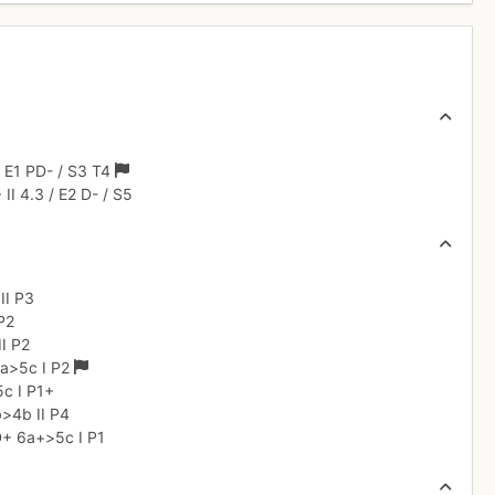
/
E1
PD-
/ S3
T4
+
II
4.3
/
E2
D-
/ S5
c
II
P3
P2
II
P2
a
>5c
I
P2
5c
I
P1+
b
>4b
II
P4
D+
6a+
>5c
I
P1