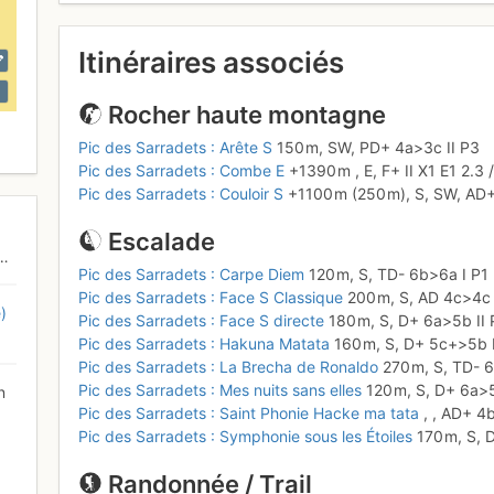
Itinéraires associés
Rocher haute montagne
Pic des Sarradets : Arête S
150 m,
SW,
PD+
4a
>3c
II
P3
Pic des Sarradets : Combe E
+1390 m
,
E,
F+
II
X1
E1
2.3
Pic des Sarradets : Couloir S
+1100 m
(250 m),
S, SW,
AD
Escalade
Pic des Sarradets : Carpe Diem
120 m,
S,
TD-
6b
>6a
I
P1
Pic des Sarradets : Face S Classique
200 m,
S,
AD
4c
>4
)
Pic des Sarradets : Face S directe
180 m,
S,
D+
6a
>5b
II
Pic des Sarradets : Hakuna Matata
160 m,
S,
D+
5c+
>5b
Pic des Sarradets : La Brecha de Ronaldo
270 m,
S,
TD-
6
Pic des Sarradets : Mes nuits sans elles
120 m,
S,
D+
6a
>
n
Pic des Sarradets : Saint Phonie Hacke ma tata
,
,
AD+
4
Pic des Sarradets : Symphonie sous les Étoiles
170 m,
S,
Randonnée / Trail