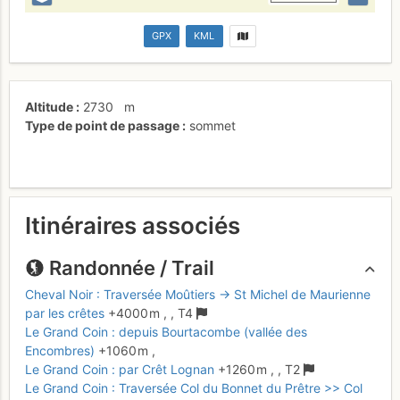
GPX
KML
Altitude
2730
m
Type de point de passage
sommet
Itinéraires associés
Randonnée / Trail
Cheval Noir : Traversée Moûtiers → St Michel de Maurienne
par les crêtes
+4000 m
,
,
T4
Le Grand Coin : depuis Bourtacombe (vallée des
Encombres)
+1060 m
,
Le Grand Coin : par Crêt Lognan
+1260 m
,
,
T2
Le Grand Coin : Traversée Col du Bonnet du Prêtre >> Col