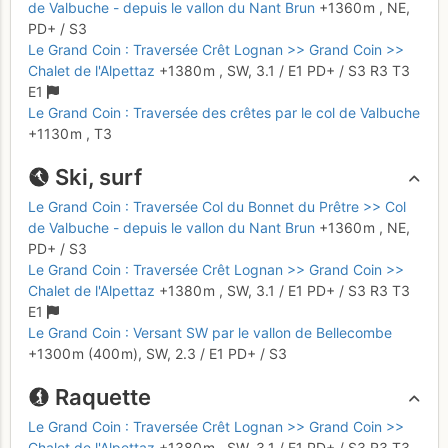
de Valbuche - depuis le vallon du Nant Brun
+1360 m
,
NE,
PD+
/ S3
Le Grand Coin : Traversée Crêt Lognan >> Grand Coin >>
Chalet de l'Alpettaz
+1380 m
,
SW,
3.1
/
E1
PD+
/ S3
R3
T3
E1
Le Grand Coin : Traversée des crêtes par le col de Valbuche
+1130 m
,
T3
Ski, surf
Le Grand Coin : Traversée Col du Bonnet du Prêtre >> Col
de Valbuche - depuis le vallon du Nant Brun
+1360 m
,
NE,
PD+
/ S3
Le Grand Coin : Traversée Crêt Lognan >> Grand Coin >>
Chalet de l'Alpettaz
+1380 m
,
SW,
3.1
/
E1
PD+
/ S3
R3
T3
E1
Le Grand Coin : Versant SW par le vallon de Bellecombe
+1300 m
(400 m),
SW,
2.3
/
E1
PD+
/ S3
Raquette
Le Grand Coin : Traversée Crêt Lognan >> Grand Coin >>
Chalet de l'Alpettaz
+1380 m
,
SW,
3.1
/
E1
PD+
/ S3
R3
T3