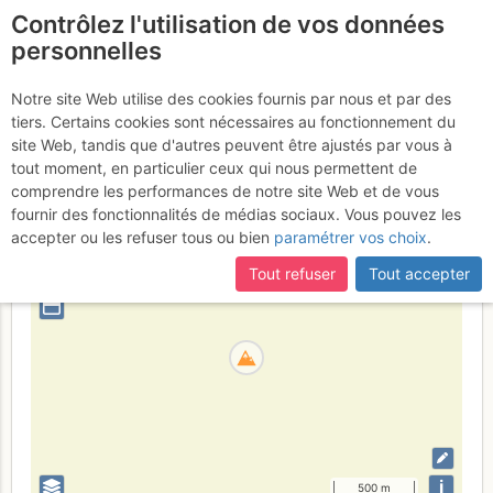
Contrôlez l'utilisation de vos données
fr
personnelles
Suite à une récente et importante mise à jour du site,
si
Le Grand Coin
certaines pages ne sont plus accessibles, manquantes ou
Notre site Web utilise des cookies fournis par nous et par des
incomplètes, déconnectez-vous puis reconnectez-vous à votre
tiers. Certains cookies sont nécessaires au fonctionnement du
compte sur le site.
site Web, tandis que d'autres peuvent être ajustés par vous à
tout moment, en particulier ceux qui nous permettent de
France
Savoie
Lauzière - Cheval Noir
comprendre les performances de notre site Web et de vous
fournir des fonctionnalités de médias sociaux. Vous pouvez les
+
accepter ou les refuser tous ou bien
paramétrer vos choix
.
–
Tout refuser
Tout accepter
⤢
i
500 m