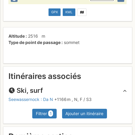
GPX
KML
Altitude
2516
m
Type de point de passage
sommet
Itinéraires associés
Ski, surf
Seewassernock : Da N
+1166 m
,
N,
F
/ S3
Filtrer
1
Ajouter un itinéraire