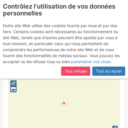
Contrôlez l'utilisation de vos données
fr
personnelles
Punta di Valbennaria
Notre site Web utilise des cookies fournis par nous et par des
tiers. Certains cookies sont nécessaires au fonctionnement du
/ Falbanairspitze
site Web, tandis que d'autres peuvent être ajustés par vous à
tout moment, en particulier ceux qui nous permettent de
comprendre les performances de notre site Web et de vous
fournir des fonctionnalités de médias sociaux. Vous pouvez les
Italie
Ötztal
Province autonome de Bolzano
accepter ou les refuser tous ou bien
paramétrer vos choix
.
+
Tout refuser
Tout accepter
–
⤢