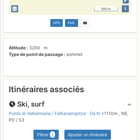
i
500 m
GPX
KML
Altitude
3200
m
Type de point de passage
sommet
Itinéraires associés
Ski, surf
Punta di Valbennaria / Falbanairspitze : Da N
+1110 m
,
NE,
PD
/ S3
Filtrer
1
Ajouter un itinéraire