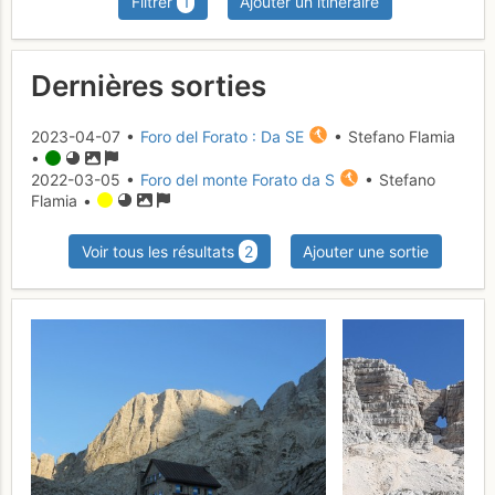
Filtrer
1
Ajouter un itinéraire
Dernières sorties
2023-04-07 •
Foro del Forato : Da SE
• Stefano Flamia
•
2022-03-05 •
Foro del monte Forato da S
• Stefano
Flamia •
Voir tous les résultats
2
Ajouter une sortie