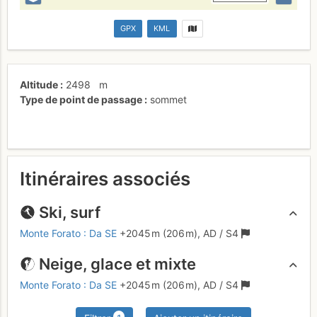
GPX
KML
Altitude
2498
m
Type de point de passage
sommet
Itinéraires associés
Ski, surf
Monte Forato : Da SE
+2045 m
(206 m),
AD
/ S4
Neige, glace et mixte
Monte Forato : Da SE
+2045 m
(206 m),
AD
/ S4