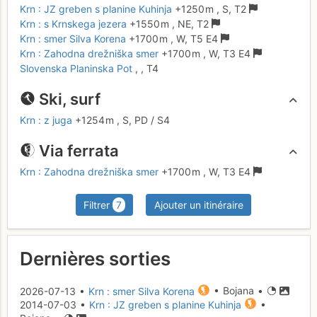
Krn : JZ greben s planine Kuhinja
+1250 m
,
S,
T2
Krn : s Krnskega jezera
+1550 m
,
NE,
T2
Krn : smer Silva Korena
+1700 m
,
W,
T5
E4
Krn : Zahodna drežniška smer
+1700 m
,
W,
T3
E4
Slovenska Planinska Pot
,
,
T4
Ski, surf
Krn : z juga
+1254 m
,
S,
PD
/ S4
Via ferrata
Krn : Zahodna drežniška smer
+1700 m
,
W,
T3
E4
Filtrer
7
Ajouter un itinéraire
Dernières sorties
2026-07-13 •
Krn : smer Silva Korena
• Bojana •
2014-07-03 •
Krn : JZ greben s planine Kuhinja
•