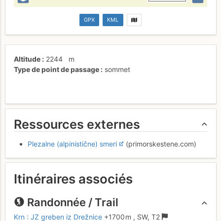
GPX
KML
Altitude
2244
m
Type de point de passage
sommet
Ressources externes
Plezalne (alpinistične) smeri
(primorskestene.com)
Itinéraires associés
Randonnée / Trail
Krn : JZ greben iz Drežnice
+1700 m
,
SW,
T2