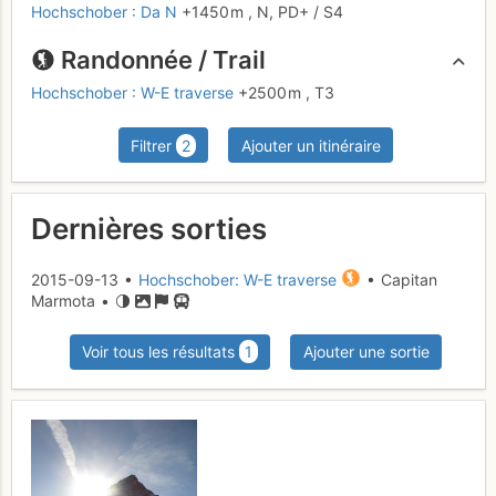
Hochschober : Da N
+1450 m
,
N,
PD+
/ S4
Randonnée / Trail
Hochschober : W-E traverse
+2500 m
,
T3
Filtrer
2
Ajouter un itinéraire
Dernières sorties
2015-09-13 •
Hochschober: W-E traverse
• Capitan
Marmota •
Voir tous les résultats
1
Ajouter une sortie