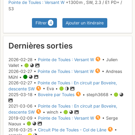
Pointe de Toules : Versant W
+1300 m
,
SW,
2.3
/
E1
PD+
/
S3
Filtrer
4
Ajouter un itinéraire
Dernières sorties
2026-02-28 •
Pointe de Toules : Versant W
• Julien
Vallet •
2026-02-27 •
Pointe de Toules : Versant W
• Andreas
Mühl •
2026-02-27 •
Pointe de Toules : En circuit par Boveire,
descente SW
• Eva •
2025-03-18 •
Boveire par Toules
• steph3668 •
2021-03-06 •
Pointe de Toules : En circuit par Boveire,
descente SW
• winch •
2019-02-09 •
Pointe de Toules : Versant W
• Serge
Naoux •
2016-03-25 •
Circuit Pte de Toules - Col de Lâne
•