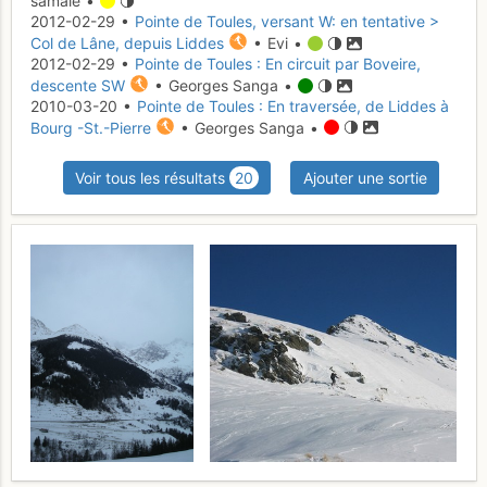
samale •
2012-02-29 •
Pointe de Toules, versant W: en tentative >
Col de Lâne, depuis Liddes
• Evi •
2012-02-29 •
Pointe de Toules : En circuit par Boveire,
descente SW
• Georges Sanga •
2010-03-20 •
Pointe de Toules : En traversée, de Liddes à
Bourg -St.-Pierre
• Georges Sanga •
Voir tous les résultats
20
Ajouter une sortie