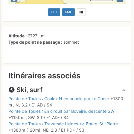
GPX
KML
Altitude
2727
m
Type de point de passage
sommet
Itinéraires associés
Ski, surf
Pointe de Toules : Couloir N en boucle par Le Coeur
+1300
m
,
N,
3.2
/
E1
AD
/ S4
Pointe de Toules : En circuit par Boveire, descente SW
+1150 m
,
SW,
3.1
/
E1
AD-
/ S4
Pointe de Toules : Traversée Liddes >> Bourg-St.-Pierre
+1380 m
(120 m),
NE,
2.3
/
E1
PD+
/ S3