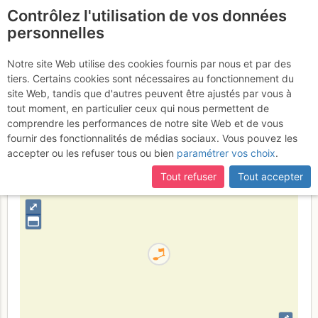
Contrôlez l'utilisation de vos données
fr
personnelles
Mandello - Sonvico-
Notre site Web utilise des cookies fournis par nous et par des
tiers. Certains cookies sont nécessaires au fonctionnement du
Somana
site Web, tandis que d'autres peuvent être ajustés par vous à
tout moment, en particulier ceux qui nous permettent de
comprendre les performances de notre site Web et de vous
fournir des fonctionnalités de médias sociaux. Vous pouvez les
Italia
Orobie
Provincia di Lecco
accepter ou les refuser tous ou bien
paramétrer vos choix
.
+
Tout refuser
Tout accepter
–
⤢