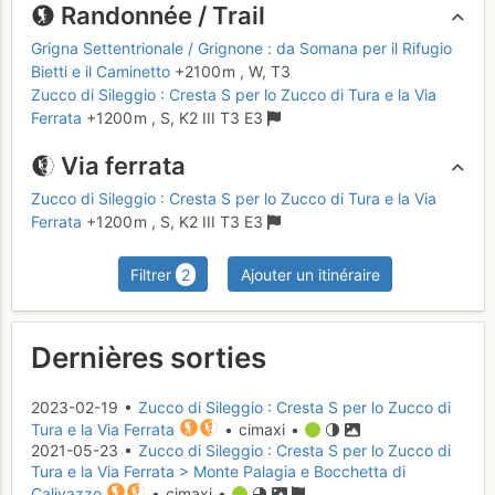
Randonnée / Trail
Grigna Settentrionale / Grignone : da Somana per il Rifugio
Bietti e il Caminetto
+2100 m
,
W,
T3
Zucco di Sileggio : Cresta S per lo Zucco di Tura e la Via
Ferrata
+1200 m
,
S,
K2
III
T3
E3
Via ferrata
Zucco di Sileggio : Cresta S per lo Zucco di Tura e la Via
Ferrata
+1200 m
,
S,
K2
III
T3
E3
Filtrer
2
Ajouter un itinéraire
Dernières sorties
2023-02-19 •
Zucco di Sileggio : Cresta S per lo Zucco di
Tura e la Via Ferrata
• cimaxi •
2021-05-23 •
Zucco di Sileggio : Cresta S per lo Zucco di
Tura e la Via Ferrata > Monte Palagia e Bocchetta di
Calivazzo
• cimaxi •