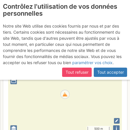
Contrôlez l'utilisation de vos données
fr
personnelles
Aiguille du Pissoir
Notre site Web utilise des cookies fournis par nous et par des
tiers. Certains cookies sont nécessaires au fonctionnement du
site Web, tandis que d'autres peuvent être ajustés par vous à
tout moment, en particulier ceux qui nous permettent de
Suisse
Valais
Mont-Blanc
comprendre les performances de notre site Web et de vous
fournir des fonctionnalités de médias sociaux. Vous pouvez les
+
accepter ou les refuser tous ou bien
paramétrer vos choix
.
–
Tout refuser
Tout accepter
⤢
i
500 m