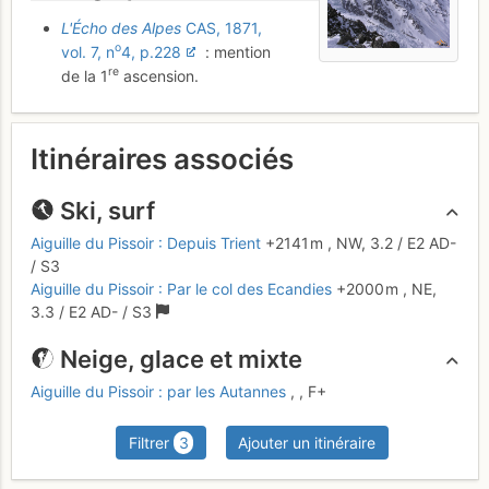
L'Écho des Alpes
CAS, 1871,
o
vol. 7, n
4, p.228
: mention
re
de la 1
ascension.
Itinéraires associés
Ski, surf
Aiguille du Pissoir : Depuis Trient
+2141 m
,
NW,
3.2
/
E2
AD-
/ S3
Aiguille du Pissoir : Par le col des Ecandies
+2000 m
,
NE,
3.3
/
E2
AD-
/ S3
Neige, glace et mixte
Aiguille du Pissoir : par les Autannes
,
,
F+
Filtrer
3
Ajouter un itinéraire