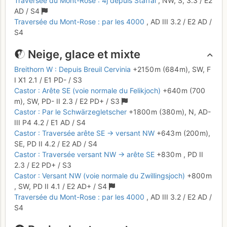
Traversée du Mont-Rose : 4j depuis Staffal
,
NW, S,
3.3
/
E2
AD
/ S4
Traversée du Mont-Rose : par les 4000
,
AD
III
3.2
/
E2
AD
/
S4
Neige, glace et mixte
Breithorn W : Depuis Breuil Cervinia
+2150 m
(684 m),
SW,
F
I
X1
2.1
/
E1
PD-
/ S3
Castor : Arête SE (voie normale du Felikjoch)
+640 m
(700
m),
SW,
PD-
II
2.3
/
E2
PD+
/ S3
Castor : Par le Schwärzegletscher
+1800 m
(380 m),
N,
AD-
III
P4
4.2
/
E1
AD
/ S4
Castor : Traversée arête SE → versant NW
+643 m
(200 m),
SE,
PD
II
4.2
/
E2
AD
/ S4
Castor : Traversée versant NW → arête SE
+830 m
,
PD
II
2.3
/
E2
PD+
/ S3
Castor : Versant NW (voie normale du Zwillingsjoch)
+800 m
,
SW,
PD
II
4.1
/
E2
AD+
/ S4
Traversée du Mont-Rose : par les 4000
,
AD
III
3.2
/
E2
AD
/
S4