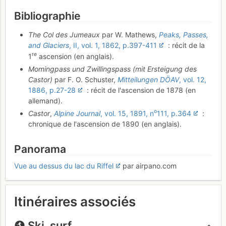
Bibliographie
The Col des Jumeaux
par W. Mathews,
Peaks, Passes,
and Glaciers
, II, vol. 1, 1862, p.397-411
: récit de la
re
1
ascension (en anglais).
Momingpass und Zwillingspass (mit Ersteigung des
Castor)
par F. O. Schuster,
Mitteilungen DÖAV
, vol. 12,
1886, p.27-28
: récit de l'ascension de 1878 (en
allemand).
o
Castor
,
Alpine Journal
, vol. 15, 1891, n
111, p.364
:
chronique de l'ascension de 1890 (en anglais).
Panorama
Vue au dessus du lac du Riffel
par airpano.com
Itinéraires associés
Ski, surf