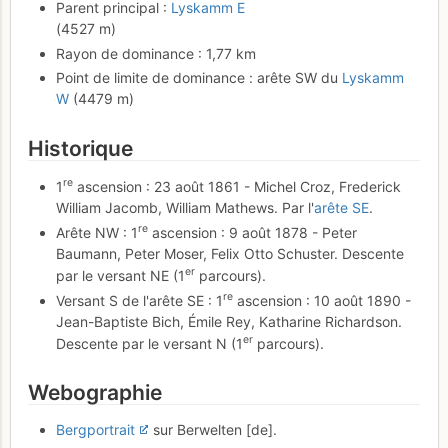
Parent principal :
Lyskamm E
(4527 m)
Rayon de dominance : 1,77 km
Point de limite de dominance : arête SW du
Lyskamm
W
(4479 m)
Historique
re
1
ascension : 23 août 1861 - Michel Croz, Frederick
William Jacomb, William Mathews. Par l'
arête SE
.
re
Arête NW : 1
ascension : 9 août 1878 - Peter
Baumann, Peter Moser, Felix Otto Schuster. Descente
er
par le versant NE (1
parcours).
re
Versant S de l'arête SE : 1
ascension : 10 août 1890 -
Jean-Baptiste Bich, Émile Rey, Katharine Richardson.
er
Descente par le versant N (1
parcours).
Webographie
Bergportrait
sur Berwelten [de].