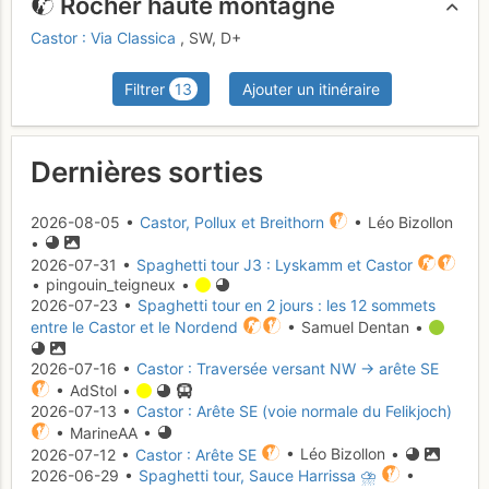
Rocher haute montagne
Castor : Via Classica
,
SW,
D+
Filtrer
13
Ajouter un itinéraire
Dernières sorties
2026-08-05 •
Castor, Pollux et Breithorn
• Léo Bizollon
•
2026-07-31 •
Spaghetti tour J3 : Lyskamm et Castor
• pingouin_teigneux •
2026-07-23 •
Spaghetti tour en 2 jours : les 12 sommets
entre le Castor et le Nordend
• Samuel Dentan •
2026-07-16 •
Castor : Traversée versant NW → arête SE
• AdStol •
2026-07-13 •
Castor : Arête SE (voie normale du Felikjoch)
• MarineAA •
2026-07-12 •
Castor : Arête SE
• Léo Bizollon •
2026-06-29 •
Spaghetti tour, Sauce Harrissa ⛈️
•