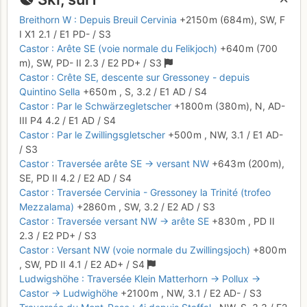
Breithorn W : Depuis Breuil Cervinia
+2150 m
(684 m),
SW,
F
I
X1
2.1
/
E1
PD-
/ S3
Castor : Arête SE (voie normale du Felikjoch)
+640 m
(700
m),
SW,
PD-
II
2.3
/
E2
PD+
/ S3
Castor : Crête SE, descente sur Gressoney - depuis
Quintino Sella
+650 m
,
S,
3.2
/
E1
AD
/ S4
Castor : Par le Schwärzegletscher
+1800 m
(380 m),
N,
AD-
III
P4
4.2
/
E1
AD
/ S4
Castor : Par le Zwillingsgletscher
+500 m
,
NW,
3.1
/
E1
AD-
/ S3
Castor : Traversée arête SE → versant NW
+643 m
(200 m),
SE,
PD
II
4.2
/
E2
AD
/ S4
Castor : Traversée Cervinia - Gressoney la Trinité (trofeo
Mezzalama)
+2860 m
,
SW,
3.2
/
E2
AD
/ S3
Castor : Traversée versant NW → arête SE
+830 m
,
PD
II
2.3
/
E2
PD+
/ S3
Castor : Versant NW (voie normale du Zwillingsjoch)
+800 m
,
SW,
PD
II
4.1
/
E2
AD+
/ S4
Ludwigshöhe : Traversée Klein Matterhorn → Pollux →
Castor → Ludwighöhe
+2100 m
,
NW,
3.1
/
E2
AD-
/ S3