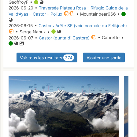
GeoffroyF •
2026-06-20 •
Traversée Plateau Rosa – Rifugio Guide della
Val d’Ayas – Castor – Pollux
• Mountainbear666 •
2026-06-15 •
Castor : Arête SE (voie normale du Felikjoch)
• Serge Naoux •
2026-06-07 •
Castor (punta di Castore)
• Cabrette •
Voir tous les résultats
374
Ajouter une sortie