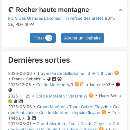
Rocher haute montagne
Pic S des Grandes Lanches : Traversée des arêtes
90 m,
SE,
PD+
III
P4
Filtrer
12
Ajouter un itinéraire
Dernières sorties
2026-03-06 •
Traversée de Belledonne : S → N (hiver)
• Franck Sebelon •
2025-12-08 •
Col du Morétan A/R
• laurentz03 •
2025-11-29 •
Col de Morétan : Versant W
• Hugo Sch •
2025-03-08 •
Grand Morétan : Tour : Col de Gleyzin > Col
des Fontaines > Col du Morétan - depuis Gleyzin
• Tim-
Théo.L •
2025-03-01 •
Grand Morétan : Tour : Col de Gleyzin > Col
des Fontaines > Col du Pertuis - depuis Gleyzin
• Loïc