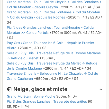
Grand Morétan : Tour : Col de Gleyzin > Col des Fontaines >
Col du Morétan - depuis Gleyzin
+2200 m
,
4.1
/
E1
AD
/ S4
Grand Morétan : Tour : Col des Fontaines > Col du Morétan
> Col du Gleyzin - depuis les Roches
+2020 m
,
4.1
/
E2
AD
/
S4
Pic N des Grandes Lanches : Tour anti-horaire - Col du
Morétan >> Col du Pertuis
+1700 m
(800 m),
W,
4.1
/
E2
AD-
/ S4
Puy Gris : Grand Tour par les 6 Cols - depuis le Premier
Villard
+2800 m
,
AD
/ S3
Selle du Puy Gris : Traversée Refuge de la Combe Madame
→ Refuge du Merlet
+1350 m
,
Selle du Puy Gris : Traversée Refuge du Merlet → Refuge
de la Combe Madame
+2800 m
,
N,
4.1
/
E2
AD+
/ S4
Traversée Emparis - Belledonne N : Le Chazelet → Col du
Grand Cucheron
+6500 m
,
4.2
/
E2
AD+
/ S4
Neige, glace et mixte
Grand Morétan : Bonne Pioche
300 m,
N,
D+
Pic S des Grandes Lanches : Traversée des arêtes
90 m,
SE,
PD+
III
P4