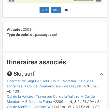
GPX
KML
Altitude
2503
m
Type de point de passage
col
Itinéraires associés
Ski, surf
Charmet de l'Aiguille : Tour: Col du Morétan → Col des
Fontaines → Col de Comberousse - de Gleyzin
+2700 m
,
AD
/ S3
Col de la Valloire : Traversée Col de la Valloire → Col de
Morétan → Brèche du Frêne
+2200 m
,
N,
3.2
/
E1
AD+
/ S4
Col de Morétan : Versant W
+1410 m
,
W,
2.3
/
E2
AD-
/ S3