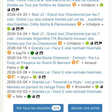
Dorées au Tour par fenêtre de Saleinaz
• tcholpon •
2026-04-25 •
Raid J2 : Grand tour Chardonnet par les 7
cols : Grand Luy dps cabane Dorées par col ép. , supérieur
des Essettes, Crête Sèche & Planeureuses
• tcholpon •
2026-04-24 •
Raid J1 : Grand tour Chardonnet par les 7
cols : traversée Argentière (TK Bochard) bivouac des
Dorées par Col du Chardonnet
• tcholpon •
2026-04-15 •
Grande Lui : Face S voie normale hivernale
• kay74 •
2026-04-15 •
Haute Route Chamonix - Zermatt : Par La
Fouly et l'Hospice du Grand St Bernard
• Arnaud
Patra •
2026-03-28 •
Grande Lui : Face S voie normale hivernale
• Wyni •
2026-03-06 •
Grande Lui : Traversé La Fouly - Les grands
Montets en partant du refuge Fiorio
• Brossollet •
2026-03-03 •
Grande Lui : Face S voie normale hivernale
• felix •
Voir tous les résultats
305
Ajouter une sortie