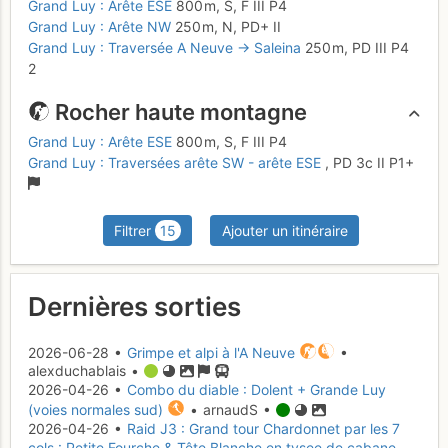
Grand Luy : Arête ESE
800 m,
S,
F
III
P4
Grand Luy : Arête NW
250 m,
N,
PD+
II
Grand Luy : Traversée A Neuve → Saleina
250 m,
PD
III
P4
2
Rocher haute montagne
Grand Luy : Arête ESE
800 m,
S,
F
III
P4
Grand Luy : Traversées arête SW - arête ESE
,
PD
3c
II
P1+
Filtrer
15
Ajouter un itinéraire
Dernières sorties
2026-06-28 •
Grimpe et alpi à l'A Neuve
•
alexduchablais •
2026-04-26 •
Combo du diable : Dolent + Grande Luy
(voies normales sud)
• arnaudS •
2026-04-26 •
Raid J3 : Grand tour Chardonnet par les 7
cols : Petite Fourche & Tête Blanche en tvsee de cabane