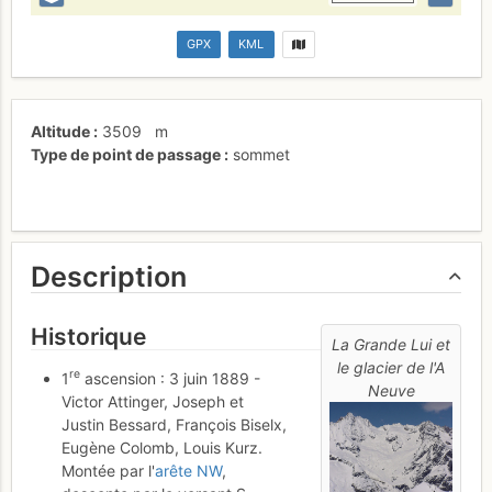
GPX
KML
Altitude
3509
m
Type de point de passage
sommet
Description
Historique
La Grande Lui et
le glacier de l'A
re
1
ascension : 3 juin 1889 -
Neuve
Victor Attinger, Joseph et
Justin Bessard, François Biselx,
Eugène Colomb, Louis Kurz.
Montée par l'
arête NW
,