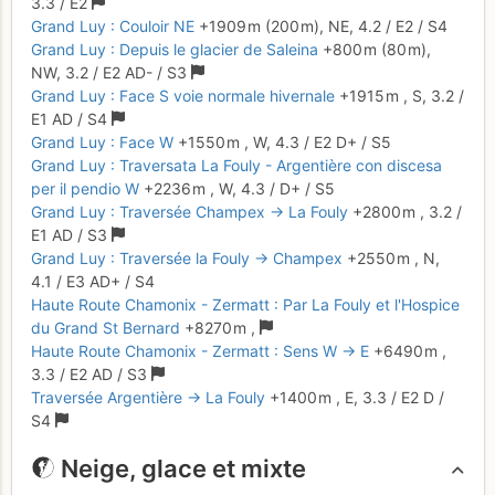
3.3
/
E2
Grand Luy : Couloir NE
+1909 m
(200 m),
NE,
4.2
/
E2
/ S4
Grand Luy : Depuis le glacier de Saleina
+800 m
(80 m),
NW,
3.2
/
E2
AD-
/ S3
Grand Luy : Face S voie normale hivernale
+1915 m
,
S,
3.2
/
E1
AD
/ S4
Grand Luy : Face W
+1550 m
,
W,
4.3
/
E2
D+
/ S5
Grand Luy : Traversata La Fouly - Argentière con discesa
per il pendio W
+2236 m
,
W,
4.3
/
D+
/ S5
Grand Luy : Traversée Champex → La Fouly
+2800 m
,
3.2
/
E1
AD
/ S3
Grand Luy : Traversée la Fouly → Champex
+2550 m
,
N,
4.1
/
E3
AD+
/ S4
Haute Route Chamonix - Zermatt : Par La Fouly et l'Hospice
du Grand St Bernard
+8270 m
,
Haute Route Chamonix - Zermatt : Sens W → E
+6490 m
,
3.3
/
E2
AD
/ S3
Traversée Argentière → La Fouly
+1400 m
,
E,
3.3
/
E2
D
/
S4
Neige, glace et mixte