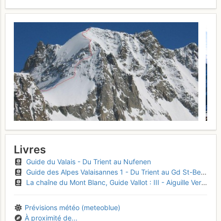
Livres
Guide du Valais - Du Trient au Nufenen
Guide des Alpes Valaisannes 1 - Du Trient au Gd St-Bernard
La chaîne du Mont Blanc, Guide Vallot : III - Aiguille Verte - Triolet - Dolent - Argentière - Trient
Prévisions météo (meteoblue)
À proximité de...