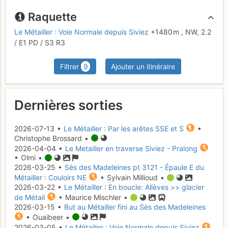
Raquette
Le Métailler : Voie Normale depuis Siviez
+1480 m
,
NW,
2.2
/
E1
PD
/ S3
R3
Filtrer
9
Ajouter un itinéraire
Dernières sorties
2026-07-13 •
Le Métailler : Par les arêtes SSE et S
•
Christophe Brossard •
2026-04-04 •
Le Metailler en traverse Siviez - Pralong
• Olmi •
2026-03-25 •
Sés des Madeleines pt 3121 - Épaule E du
Métailler : Couloirs NE
• Sylvain Millioud •
2026-03-22 •
Le Métailler : En boucle: Allèves >> glacier
de Métail
• Maurice Mischler •
2026-03-15 •
But au Métailler fini au Sès des Madeleines
• Ouaibeer •
2026-03-05 •
Le Métailler : Voie Normale depuis Siviez