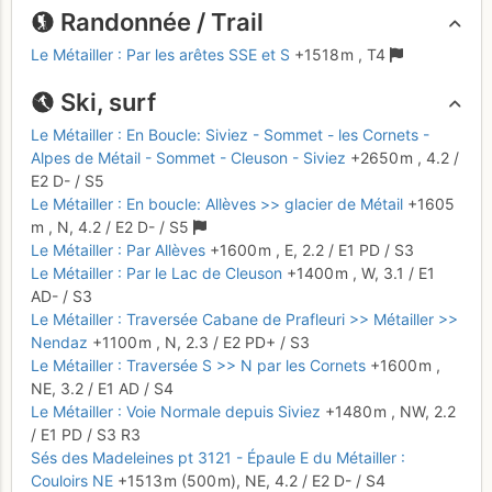
Randonnée / Trail
Le Métailler : Par les arêtes SSE et S
+1518 m
,
T4
Ski, surf
Le Métailler : En Boucle: Siviez - Sommet - les Cornets -
Alpes de Métail - Sommet - Cleuson - Siviez
+2650 m
,
4.2
/
E2
D-
/ S5
Le Métailler : En boucle: Allèves >> glacier de Métail
+1605
m
,
N,
4.2
/
E2
D-
/ S5
Le Métailler : Par Allèves
+1600 m
,
E,
2.2
/
E1
PD
/ S3
Le Métailler : Par le Lac de Cleuson
+1400 m
,
W,
3.1
/
E1
AD-
/ S3
Le Métailler : Traversée Cabane de Prafleuri >> Métailler >>
Nendaz
+1100 m
,
N,
2.3
/
E2
PD+
/ S3
Le Métailler : Traversée S >> N par les Cornets
+1600 m
,
NE,
3.2
/
E1
AD
/ S4
Le Métailler : Voie Normale depuis Siviez
+1480 m
,
NW,
2.2
/
E1
PD
/ S3
R3
Sés des Madeleines pt 3121 - Épaule E du Métailler :
Couloirs NE
+1513 m
(500 m),
NE,
4.2
/
E2
D-
/ S4