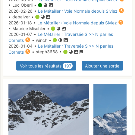
• Luc Oberli •
2026-02-26 •
Le Métailler : Voie Normale depuis Siviez
• debalver •
2026-01-18 •
Le Métailler : Voie Normale depuis Siviez
• Maurice Mischler •
2026-01-07 •
Le Métailler : Traversée S >> N par les
Cornets
• winch •
2026-01-04 •
Le Métailler : Traversée S >> N par les
Cornets
• steph3668 •
Voir tous les résultats
197
Ajouter une sortie