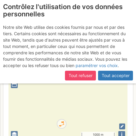
Contrôlez l'utilisation de vos données
fr
personnelles
Suite à une récente et importante mise à jour du site,
si
Le Bourguet
certaines pages ne sont plus accessibles, manquantes ou
Notre site Web utilise des cookies fournis par nous et par des
incomplètes, déconnectez-vous puis reconnectez-vous à votre
tiers. Certains cookies sont nécessaires au fonctionnement du
compte sur le site.
site Web, tandis que d'autres peuvent être ajustés par vous à
tout moment, en particulier ceux qui nous permettent de
France
Cantal
comprendre les performances de notre site Web et de vous
fournir des fonctionnalités de médias sociaux. Vous pouvez les
+
accepter ou les refuser tous ou bien
paramétrer vos choix
.
–
Tout refuser
Tout accepter
⤢
i
1000 m