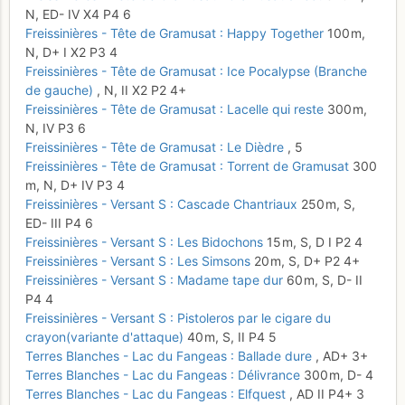
N,
ED-
IV
X4
P4
6
Freissinières - Tête de Gramusat : Happy Together
100 m,
N,
D+
I
X2
P3
4
Freissinières - Tête de Gramusat : Ice Pocalypse (Branche
de gauche)
,
N,
II
X2
P2
4+
Freissinières - Tête de Gramusat : Lacelle qui reste
300 m,
N,
IV
P3
6
Freissinières - Tête de Gramusat : Le Dièdre
,
5
Freissinières - Tête de Gramusat : Torrent de Gramusat
300
m,
N,
D+
IV
P3
4
Freissinières - Versant S : Cascade Chantriaux
250 m,
S,
ED-
III
P4
6
Freissinières - Versant S : Les Bidochons
15 m,
S,
D
I
P2
4
Freissinières - Versant S : Les Simsons
20 m,
S,
D+
P2
4+
Freissinières - Versant S : Madame tape dur
60 m,
S,
D-
II
P4
4
Freissinières - Versant S : Pistoleros par le cigare du
crayon(variante d'attaque)
40 m,
S,
II
P4
5
Terres Blanches - Lac du Fangeas : Ballade dure
,
AD+
3+
Terres Blanches - Lac du Fangeas : Délivrance
300 m,
D-
4
Terres Blanches - Lac du Fangeas : Elfquest
,
AD
II
P4+
3