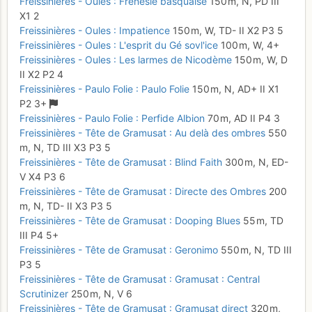
Freissinières - Oules : Frénésie basquaise
150 m,
N,
PD
III
X1
2
Freissinières - Oules : Impatience
150 m,
W,
TD-
II
X2
P3
5
Freissinières - Oules : L'esprit du Gé sovl'ice
100 m,
W,
4+
Freissinières - Oules : Les larmes de Nicodème
150 m,
W,
D
II
X2
P2
4
Freissinières - Paulo Folie : Paulo Folie
150 m,
N,
AD+
II
X1
P2
3+
Freissinières - Paulo Folie : Perfide Albion
70 m,
AD
II
P4
3
Freissinières - Tête de Gramusat : Au delà des ombres
550
m,
N,
TD
III
X3
P3
5
Freissinières - Tête de Gramusat : Blind Faith
300 m,
N,
ED-
V
X4
P3
6
Freissinières - Tête de Gramusat : Directe des Ombres
200
m,
N,
TD-
II
X3
P3
5
Freissinières - Tête de Gramusat : Dooping Blues
55 m,
TD
III
P4
5+
Freissinières - Tête de Gramusat : Geronimo
550 m,
N,
TD
III
P3
5
Freissinières - Tête de Gramusat : Gramusat : Central
Scrutinizer
250 m,
N,
V
6
Freissinières - Tête de Gramusat : Gramusat direct
320 m,