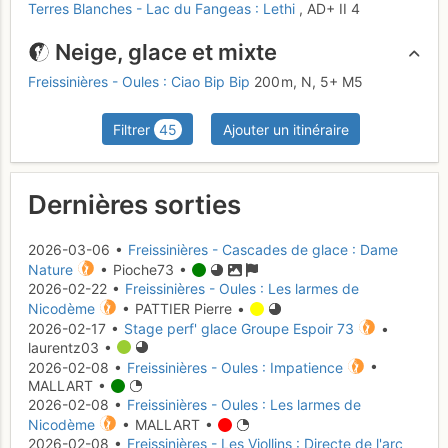
Terres Blanches - Lac du Fangeas : Lethi
,
AD+
II
4
Neige, glace et mixte
Freissinières - Oules : Ciao Bip Bip
200 m,
N,
5+
M5
Filtrer
45
Ajouter un itinéraire
Dernières sorties
2026-03-06 •
Freissinières - Cascades de glace : Dame
Nature
• Pioche73 •
2026-02-22 •
Freissinières - Oules : Les larmes de
Nicodème
• PATTIER Pierre •
2026-02-17 •
Stage perf' glace Groupe Espoir 73
•
laurentz03 •
2026-02-08 •
Freissinières - Oules : Impatience
•
MALLART •
2026-02-08 •
Freissinières - Oules : Les larmes de
Nicodème
• MALLART •
2026-02-08 •
Freissinières - Les Viollins : Directe de l'arc