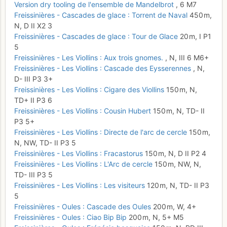
Version dry tooling de l'ensemble de Mandelbrot
,
6
M7
Freissinières - Cascades de glace : Torrent de Naval
450 m,
N,
D
II
X2
3
Freissinières - Cascades de glace : Tour de Glace
20 m,
I
P1
5
Freissinières - Les Viollins : Aux trois gnomes.
,
N,
III
6
M6+
Freissinières - Les Viollins : Cascade des Eysserennes
,
N,
D-
III
P3
3+
Freissinières - Les Viollins : Cigare des Viollins
150 m,
N,
TD+
II
P3
6
Freissinières - Les Viollins : Cousin Hubert
150 m,
N,
TD-
II
P3
5+
Freissinières - Les Viollins : Directe de l'arc de cercle
150 m,
N, NW,
TD-
II
P3
5
Freissinières - Les Viollins : Fracastorus
150 m,
N,
D
II
P2
4
Freissinières - Les Viollins : L'Arc de cercle
150 m,
NW, N,
TD-
III
P3
5
Freissinières - Les Viollins : Les visiteurs
120 m,
N,
TD-
II
P3
5
Freissinières - Oules : Cascade des Oules
200 m,
W,
4+
Freissinières - Oules : Ciao Bip Bip
200 m,
N,
5+
M5