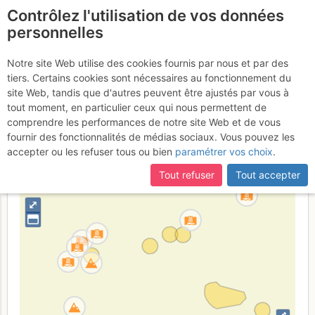
Contrôlez l'utilisation de vos données
fr
personnelles
Suite à une récente et importante mise à jour du site,
si
Freissinières -
certaines pages ne sont plus accessibles, manquantes ou
Notre site Web utilise des cookies fournis par nous et par des
incomplètes, déconnectez-vous puis reconnectez-vous à votre
tiers. Certains cookies sont nécessaires au fonctionnement du
Cascades de glace
compte sur le site.
site Web, tandis que d'autres peuvent être ajustés par vous à
tout moment, en particulier ceux qui nous permettent de
comprendre les performances de notre site Web et de vous
fournir des fonctionnalités de médias sociaux. Vous pouvez les
France
Hautes-Alpes
Écrins
accepter ou les refuser tous ou bien
paramétrer vos choix
.
+
Tout refuser
Tout accepter
–
⤢