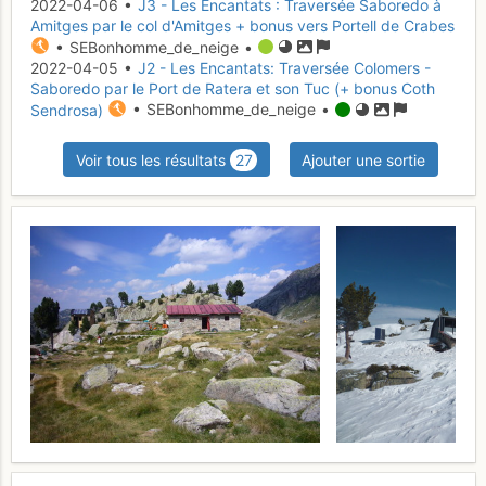
2022-04-06 •
J3 - Les Encantats : Traversée Saboredo à
Amitges par le col d'Amitges + bonus vers Portell de Crabes
• SEBonhomme_de_neige •
2022-04-05 •
J2 - Les Encantats: Traversée Colomers -
Saboredo par le Port de Ratera et son Tuc (+ bonus Coth
Sendrosa)
• SEBonhomme_de_neige •
Voir tous les résultats
27
Ajouter une sortie