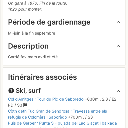
On gare à 1870. Fin de la route.
1h20 pour monter.
Période de gardiennage
Mi-juin à la fin septembre
Description
Gardé fev mars avril et été.
Itinéraires associés
Ski, surf
Col d'Amitges : Tour du Pic de Saboredo
+830 m
,
2.3
/
E2
PD
/ S3
Còth deth Tuc Gran de Sendrosa : Travessa entre els
refugis de Colomèrs i Saborèdo
+700 m
,
/ S3
Puis de Gerber : Punta S - pujada pel Lac Glaçat i baixada