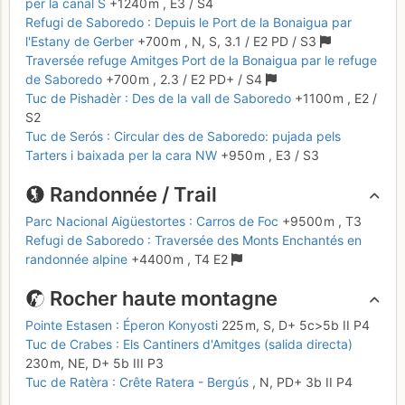
per la canal S
+1240 m
,
E3
/ S4
Refugi de Saboredo : Depuis le Port de la Bonaigua par
l'Estany de Gerber
+700 m
,
N, S,
3.1
/
E2
PD
/ S3
Traversée refuge Amitges Port de la Bonaigua par le refuge
de Saboredo
+700 m
,
2.3
/
E2
PD+
/ S4
Tuc de Pishadèr : Des de la vall de Saboredo
+1100 m
,
E2
/
S2
Tuc de Serós : Circular des de Saboredo: pujada pels
Tarters i baixada per la cara NW
+950 m
,
E3
/ S3
Randonnée / Trail
Parc Nacional Aigüestortes : Carros de Foc
+9500 m
,
T3
Refugi de Saboredo : Traversée des Monts Enchantés en
randonnée alpine
+4400 m
,
T4
E2
Rocher haute montagne
Pointe Estasen : Éperon Konyosti
225 m,
S,
D+
5c
>5b
II
P4
Tuc de Crabes : Els Cantiners d'Amitges (salida directa)
230 m,
NE,
D+
5b
III
P3
Tuc de Ratèra : Crête Ratera - Bergús
,
N,
PD+
3b
II
P4