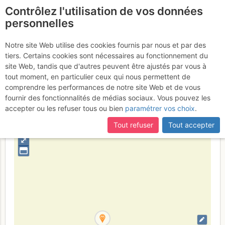
Contrôlez l'utilisation de vos données
fr
personnelles
Suite à une récente et importante mise à jour du site,
si
Refugi de Saboredo
certaines pages ne sont plus accessibles, manquantes ou
Notre site Web utilise des cookies fournis par nous et par des
incomplètes, déconnectez-vous puis reconnectez-vous à votre
tiers. Certains cookies sont nécessaires au fonctionnement du
compte sur le site.
site Web, tandis que d'autres peuvent être ajustés par vous à
tout moment, en particulier ceux qui nous permettent de
Espagne
Luchon - Posets - Maladeta - Aigüestortes
comprendre les performances de notre site Web et de vous
Province de Lleida
fournir des fonctionnalités de médias sociaux. Vous pouvez les
accepter ou les refuser tous ou bien
paramétrer vos choix
.
+
–
Tout refuser
Tout accepter
⤢