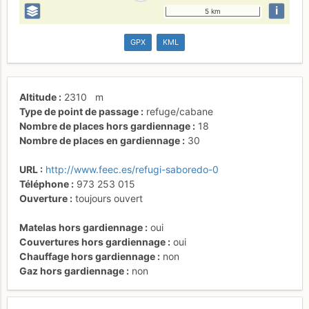
i
5 km
GPX
KML
Altitude
2310
m
Type de point de passage
refuge/cabane
Nombre de places hors gardiennage
18
Nombre de places en gardiennage
30
URL
http://www.feec.es/refugi-saboredo-0
Téléphone
973 253 015
Ouverture
toujours ouvert
Matelas hors gardiennage
oui
Couvertures hors gardiennage
oui
Chauffage hors gardiennage
non
Gaz hors gardiennage
non