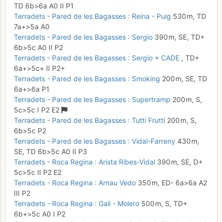
TD
6b
>6a
A0
II
P1
Terradets - Pared de les Bagasses : Reina - Puig
530 m,
TD
7a+
>5a
A0
Terradets - Pared de les Bagasses : Sergio
390 m,
SE,
TD+
6b
>5c
A0
II
P2
Terradets - Pared de les Bagasses : Sergio + CADE
,
TD+
6a+
>5c+
II
P2+
Terradets - Pared de les Bagasses : Smoking
200 m,
SE,
TD
6a+
>6a
P1
Terradets - Pared de les Bagasses : Supertramp
200 m,
S,
5c
>5c
I
P2
E2
Terradets - Pared de les Bagasses : Tutti Frutti
200 m,
S,
6b
>5c
P2
Terradets - Pared de les Bagasses : Vidal-Farreny
430 m,
SE,
TD
6b
>5c
A0
II
P3
Terradets - Roca Regina : Arista Ribes-Vidal
390 m,
SE,
D+
5c
>5c
II
P2
E2
Terradets - Roca Regina : Arnau Vedo
350 m,
ED-
6a
>6a
A2
III
P2
Terradets - Roca Regina : Gali - Molero
500 m,
S,
TD+
6b+
>5c
A0
I
P2