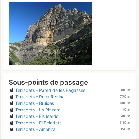
Sous-points de passage
Terradets - Pared de les Bagasses
800 m
Terradets - Roca Regina
750 m
Terradets - Bruixes
400 m
Terradets - La Pizzara
40 m
Terradets - Els Isards
500 m
Terradets - El Peladets
1110 m
Terradets - Amanita
950 m