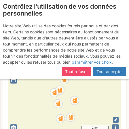
Contrôlez l'utilisation de vos données
fr
personnelles
Suite à une récente et importante mise à jour du site,
si
Défilé des Terradets
certaines pages ne sont plus accessibles, manquantes ou
Notre site Web utilise des cookies fournis par nous et par des
incomplètes, déconnectez-vous puis reconnectez-vous à votre
tiers. Certains cookies sont nécessaires au fonctionnement du
compte sur le site.
site Web, tandis que d'autres peuvent être ajustés par vous à
tout moment, en particulier ceux qui nous permettent de
Espagne
Province de Lleida
Serres catalanes
comprendre les performances de notre site Web et de vous
fournir des fonctionnalités de médias sociaux. Vous pouvez les
+
accepter ou les refuser tous ou bien
paramétrer vos choix
.
–
Tout refuser
Tout accepter
⤢
i
2 km