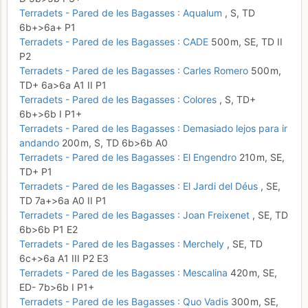
Terradets - Pared de les Bagasses : Aqualum
,
S,
TD
6b+
>6a+
P1
Terradets - Pared de les Bagasses : CADE
500 m,
SE,
TD
II
P2
Terradets - Pared de les Bagasses : Carles Romero
500 m,
TD+
6a
>6a
A1
II
P1
Terradets - Pared de les Bagasses : Colores
,
S,
TD+
6b+
>6b
I
P1+
Terradets - Pared de les Bagasses : Demasiado lejos para ir
andando
200 m,
S,
TD
6b
>6b
A0
Terradets - Pared de les Bagasses : El Engendro
210 m,
SE,
TD+
P1
Terradets - Pared de les Bagasses : El Jardi del Déus
,
SE,
TD
7a+
>6a
A0
II
P1
Terradets - Pared de les Bagasses : Joan Freixenet
,
SE,
TD
6b
>6b
P1
E2
Terradets - Pared de les Bagasses : Merchely
,
SE,
TD
6c+
>6a
A1
III
P2
E3
Terradets - Pared de les Bagasses : Mescalina
420 m,
SE,
ED-
7b
>6b
I
P1+
Terradets - Pared de les Bagasses : Quo Vadis
300 m,
SE,