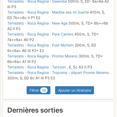
Terradets - Roca Regina : Gwendal
500 m,
S,
ED-
6a
>6a
A2
III
P3
Terradets - Roca Regina : Maldita sea mi Suerte
410 m,
S,
ED
7b+
>6c
II
P1
E2
Terradets - Roca Regina : New Age
500 m,
S,
TD+
6b+
>6b
A2
II
P2
Terradets - Roca Regina : Pere Camins
450 m,
S,
TD+
7a+
>6a+
A0
P2
Terradets - Roca Regina : Post Mortem
200 m,
S,
ED
6c
>6a+
A0
III
P2+
E2
Terradets - Roca Regina : Promio Moreno
300 m,
S,
TD+
6b
>6a+
A1
III
P2
Terradets - Roca Regina : Tarzoon
,
E,
5c
A3
II
P3
Terradets - Roca Regina : Tropoma - départ Promio Moreno
300 m,
S,
ED
6c
A1
III
P3
E3
Filtrer
38
Ajouter un itinéraire
Dernières sorties