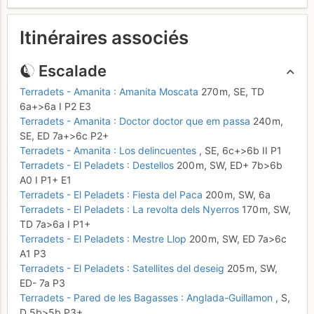
Itinéraires associés
Escalade
Terradets - Amanita : Amanita Moscata
270 m,
SE,
TD
6a+
>6a
I
P2
E3
Terradets - Amanita : Doctor doctor que em passa
240 m,
SE,
ED
7a+
>6c
P2+
Terradets - Amanita : Los delincuentes
,
SE,
6c+
>6b
II
P1
Terradets - El Peladets : Destellos
200 m,
SW,
ED+
7b
>6b
A0
I
P1+
E1
Terradets - El Peladets : Fiesta del Paca
200 m,
SW,
6a
Terradets - El Peladets : La revolta dels Nyerros
170 m,
SW,
TD
7a
>6a
I
P1+
Terradets - El Peladets : Mestre Llop
200 m,
SW,
ED
7a
>6c
A1
P3
Terradets - El Peladets : Satellites del deseig
205 m,
SW,
ED-
7a
P3
Terradets - Pared de les Bagasses : Anglada-Guillamon
,
S,
D
5b
>5b
P3+