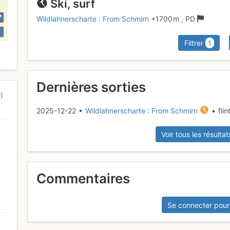
Ski, surf
Wildlahnerscharte : From Schmirn
+1700 m
,
PD
Filtrer
1
Dernières sorties
)
2025-12-22 •
Wildlahnerscharte : From Schmirn
• fli
Voir tous les résultat
Commentaires
Se connecter pour