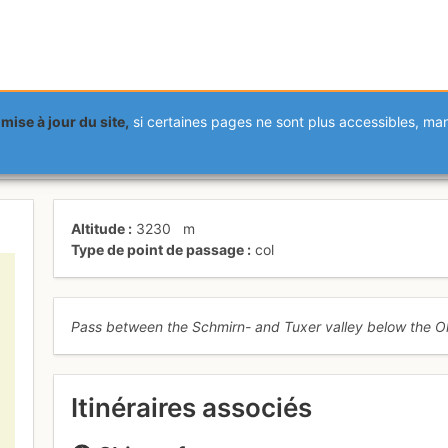
mise à jour du site,
si certaines pages ne sont plus accessibles, m
charte
Altitude
3230
m
Type de point de passage
col
Pass between the Schmirn- and Tuxer valley below the Ol
Itinéraires associés