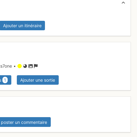
Ajouter un itinéraire
nts7one •
s
1
Ajouter une sortie
 poster un commentaire