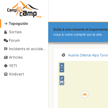
Topoguide
Suite à une récente et importante 
Sorties
Wildlahners
vous à votre compte sur le site.
Forum
Incidents et accidents
Austria
Zillertal Alps
Tyrol
Articles
+
YETI
–
Itinévert
⤢