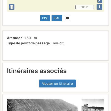
i
500 m
GPX
KML
Altitude
1150
m
Type de point de passage
lieu-dit
Itinéraires associés
Ajouter un itinéraire