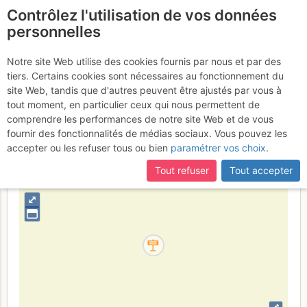
Contrôlez l'utilisation de vos données
fr
personnelles
Suite à une récente et importante mise à jour du site,
si
Salle du bal des
certaines pages ne sont plus accessibles, manquantes ou
Notre site Web utilise des cookies fournis par nous et par des
incomplètes, déconnectez-vous puis reconnectez-vous à votre
tiers. Certains cookies sont nécessaires au fonctionnement du
demoiselles coiffées
compte sur le site.
site Web, tandis que d'autres peuvent être ajustés par vous à
tout moment, en particulier ceux qui nous permettent de
comprendre les performances de notre site Web et de vous
fournir des fonctionnalités de médias sociaux. Vous pouvez les
France
Hautes-Alpes
Préalpes de Digne
accepter ou les refuser tous ou bien
paramétrer vos choix
.
+
Tout refuser
Tout accepter
–
⤢