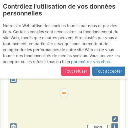
Contrôlez l'utilisation de vos données
fr
personnelles
Passo del Morretano
Notre site Web utilise des cookies fournis par nous et par des
tiers. Certains cookies sont nécessaires au fonctionnement du
site Web, tandis que d'autres peuvent être ajustés par vous à
tout moment, en particulier ceux qui nous permettent de
Italie
Apennins centraux
Province de L'Aquila
comprendre les performances de notre site Web et de vous
fournir des fonctionnalités de médias sociaux. Vous pouvez les
+
accepter ou les refuser tous ou bien
paramétrer vos choix
.
–
Tout refuser
Tout accepter
⤢
i
500 m