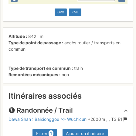
GPX
KML
Altitude
842
m
Type de point de passage
accès routier / transports en
commun
Type de transport en commun
train
Remontées mécaniques
non
Itinéraires associés
Randonnée / Trail
Dawa Shan : Baixionggou >> Wuchicun
+2600 m
,
,
T3
E1
Filtrer
1
Ajouter un itinéraire