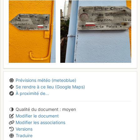
Prévisions météo (meteoblue)
Se rendre à ce lieu (Google Maps)
À proximité de...
Qualité du document
moyen
Modifier le document
Modifier les associations
Versions
Traduire