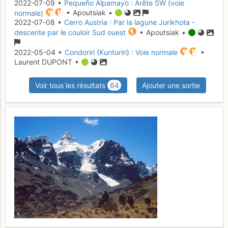
2022-07-09 •
Pequeño Alpamayo : Arête SW (voie
normale)
• Apoutsiak •
2022-07-08 •
Cerro Austria : Par la lagune Jurikhota -
descente par le couloir Sud ouest
• Apoutsiak •
2022-05-04 •
Condoriri (Kunturiri) : Voie normale
•
Laurent DUPONT •
Voir tous les résultats
64
Ajouter une sortie