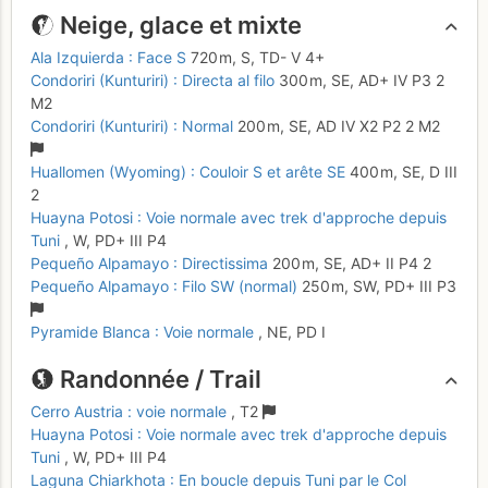
Neige, glace et mixte
Ala Izquierda : Face S
720 m,
S,
TD-
V
4+
Condoriri (Kunturiri) : Directa al filo
300 m,
SE,
AD+
IV
P3
2
M2
Condoriri (Kunturiri) : Normal
200 m,
SE,
AD
IV
X2
P2
2
M2
Huallomen (Wyoming) : Couloir S et arête SE
400 m,
SE,
D
III
2
Huayna Potosi : Voie normale avec trek d'approche depuis
Tuni
,
W,
PD+
III
P4
Pequeño Alpamayo : Directissima
200 m,
SE,
AD+
II
P4
2
Pequeño Alpamayo : Filo SW (normal)
250 m,
SW,
PD+
III
P3
Pyramide Blanca : Voie normale
,
NE,
PD
I
Randonnée / Trail
Cerro Austria : voie normale
,
T2
Huayna Potosi : Voie normale avec trek d'approche depuis
Tuni
,
W,
PD+
III
P4
Laguna Chiarkhota : En boucle depuis Tuni par le Col