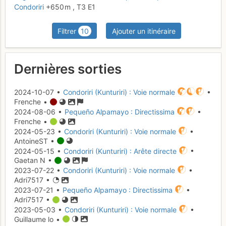
Condoriri
+650 m
,
T3
E1
Filtrer
10
Ajouter un itinéraire
Dernières sorties
2024-10-07 •
Condoriri (Kunturiri) : Voie normale
•
Frenche •
2024-08-06 •
Pequeño Alpamayo : Directissima
•
Frenche •
2024-05-23 •
Condoriri (Kunturiri) : Voie normale
•
AntoineST •
2024-05-15 •
Condoriri (Kunturiri) : Arête directe
•
Gaetan N •
2023-07-22 •
Condoriri (Kunturiri) : Voie normale
•
Adri7517 •
2023-07-21 •
Pequeño Alpamayo : Directissima
•
Adri7517 •
2023-05-03 •
Condoriri (Kunturiri) : Voie normale
•
Guillaume lo •