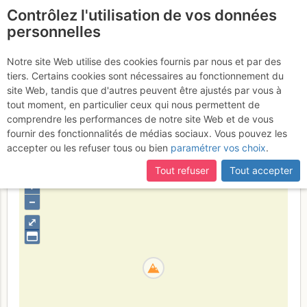
Contrôlez l'utilisation de vos données
fr
personnelles
Crête du vallon de
Notre site Web utilise des cookies fournis par nous et par des
tiers. Certains cookies sont nécessaires au fonctionnement du
Belle Combe - pointe 2990
site Web, tandis que d'autres peuvent être ajustés par vous à
m
tout moment, en particulier ceux qui nous permettent de
comprendre les performances de notre site Web et de vous
fournir des fonctionnalités de médias sociaux. Vous pouvez les
accepter ou les refuser tous ou bien
paramétrer vos choix
.
Italie
Valais W - Alpes Pennines W
Vallée d'Aoste
Tout refuser
Tout accepter
+
–
⤢