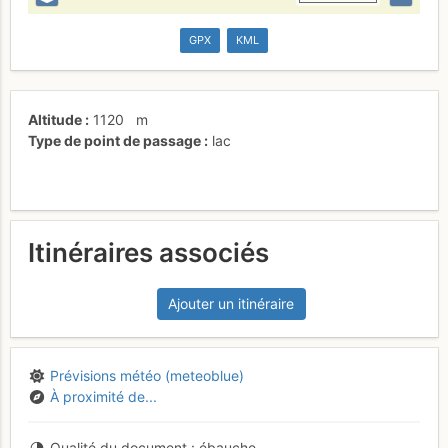
GPX
KML
Altitude
1120
m
Type de point de passage
lac
Itinéraires associés
Ajouter un itinéraire
Prévisions météo (meteoblue)
À proximité de...
Qualité du document
ébauche