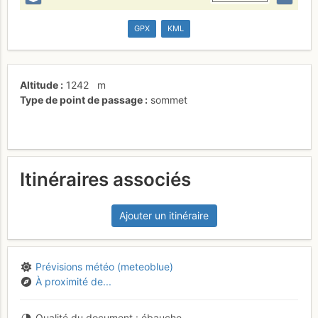
GPX
KML
Altitude
1242
m
Type de point de passage
sommet
Itinéraires associés
Ajouter un itinéraire
Prévisions météo (meteoblue)
À proximité de...
Qualité du document
ébauche