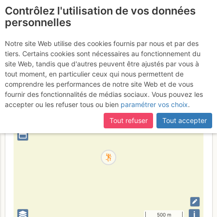
Contrôlez l'utilisation de vos données
fr
personnelles
Tours - Block'Out
Notre site Web utilise des cookies fournis par nous et par des
tiers. Certains cookies sont nécessaires au fonctionnement du
site Web, tandis que d'autres peuvent être ajustés par vous à
tout moment, en particulier ceux qui nous permettent de
France
Indre-et-Loire
comprendre les performances de notre site Web et de vous
fournir des fonctionnalités de médias sociaux. Vous pouvez les
+
accepter ou les refuser tous ou bien
paramétrer vos choix
.
–
Tout refuser
Tout accepter
⤢
i
500 m