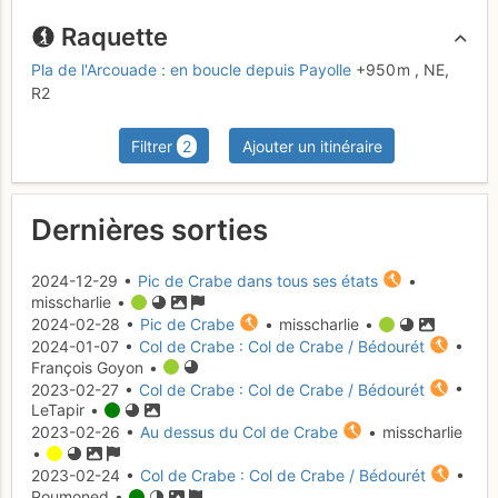
Raquette
Pla de l'Arcouade : en boucle depuis Payolle
+950 m
,
NE,
R2
Filtrer
2
Ajouter un itinéraire
Dernières sorties
2024-12-29 •
Pic de Crabe dans tous ses états
•
misscharlie •
2024-02-28 •
Pic de Crabe
• misscharlie •
2024-01-07 •
Col de Crabe : Col de Crabe / Bédourét
•
François Goyon •
2023-02-27 •
Col de Crabe : Col de Crabe / Bédourét
•
LeTapir •
2023-02-26 •
Au dessus du Col de Crabe
• misscharlie
•
2023-02-24 •
Col de Crabe : Col de Crabe / Bédourét
•
Poumoned •