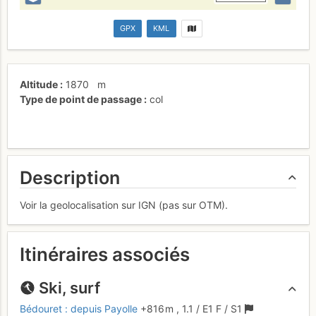
GPX
KML
Altitude
1870
m
Type de point de passage
col
Description
Voir la geolocalisation sur IGN (pas sur OTM).
Itinéraires associés
Ski, surf
Bédouret : depuis Payolle
+816 m
,
1.1
/
E1
F
/ S1